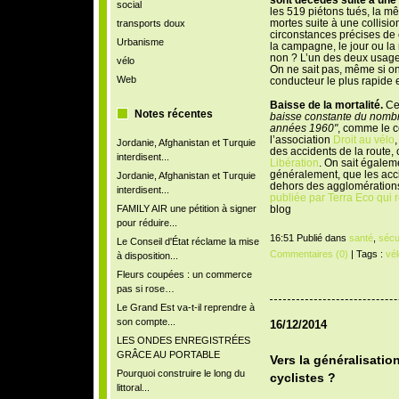
social
les 519 piétons tués, la mê
mortes suite à une collisio
transports doux
circonstances précises de c
Urbanisme
la campagne, le jour ou l
non ? L’un des deux usagers
vélo
On ne sait pas, même si on
Web
conducteur le plus rapide
Baisse de la mortalité.
Ce 
Notes récentes
baisse constante du nombre
années 1960"
, comme le c
l’association
Droit au vélo
,
Jordanie, Afghanistan et Turquie
des accidents de la route,
interdisent...
Libération
. On sait égaleme
généralement, que les acci
Jordanie, Afghanistan et Turquie
dehors des agglomérations 
interdisent...
publiée par Terra Eco qui r
FAMILY AIR une pétition à signer
blog
pour réduire...
16:51 Publié dans
santé
,
sécu
Le Conseil d'État réclame la mise
Commentaires (0)
| Tags :
vél
à disposition...
Fleurs coupées : un commerce
pas si rose…
Le Grand Est va-t-il reprendre à
son compte...
16/12/2014
LES ONDES ENREGISTRÉES
GRÂCE AU PORTABLE
Vers la généralisati
Pourquoi construire le long du
cyclistes ?
littoral...