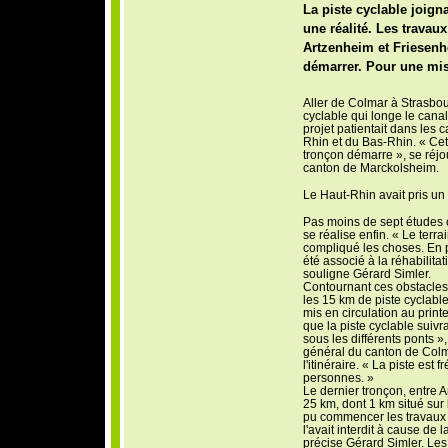
La piste cyclable joign
une réalité. Les travau
Artzenheim et Friesenh
démarrer. Pour une mis
Aller de Colmar à Strasbour
cyclable qui longe le cana
projet patientait dans les
Rhin et du Bas-Rhin. « Cett
tronçon démarre », se réjou
canton de Marckolsheim.
Le Haut-Rhin avait pris un
Pas moins de sept études o
se réalise enfin. « Le terrai
compliqué les choses. En pl
été associé à la réhabilita
souligne Gérard Simler.
Contournant ces obstacles,
les 15 km de piste cyclable
mis en circulation au prin
que la piste cyclable suivr
sous les différents ponts »
général du canton de Colma
l'itinéraire. « La piste est
personnes. »
Le dernier tronçon, entre 
25 km, dont 1 km situé sur
pu commencer les travaux e
l'avait interdit à cause de 
précise Gérard Simler. Les