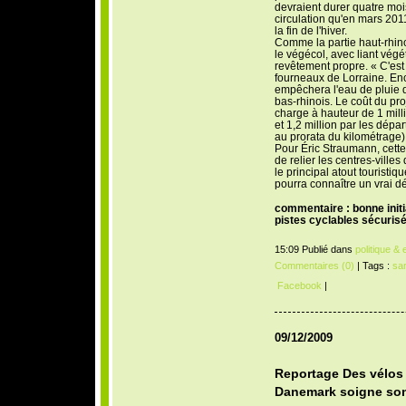
devraient durer quatre mois
circulation qu'en mars 2011
la fin de l'hiver.
Comme la partie haut-rhino
le végécol, avec liant végét
revêtement propre. « C'est
fourneaux de Lorraine. Enc
empêchera l'eau de pluie d
bas-rhinois. Le coût du proj
charge à hauteur de 1 mill
et 1,2 million par les dép
au prorata du kilométrage)
Pour Éric Straumann, cette 
de relier les centres-ville
le principal atout touristi
pourra connaître un vrai d
commentaire : bonne initi
pistes cyclables sécuris
15:09 Publié dans
politique &
Commentaires (0)
| Tags :
sa
Facebook
|
09/12/2009
Reportage Des vélos 
Danemark soigne son 