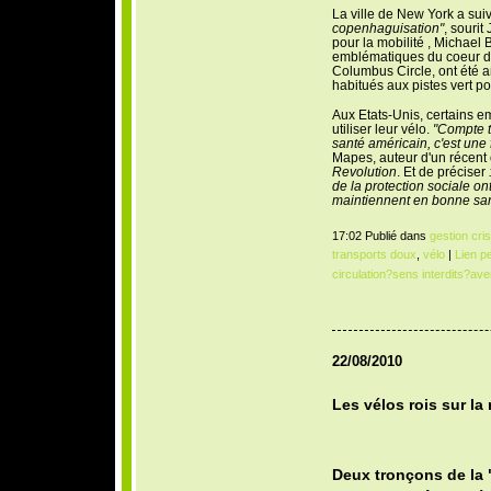
La ville de New York a sui
copenhaguisation"
, sourit
pour la mobilité , Michael
emblématiques du coeur d
Columbus Circle, ont été 
habitués aux pistes vert 
Aux Etats-Unis, certains em
utiliser leur vélo.
"Compte t
santé américain, c'est une
Mapes, auteur d'un récent 
Revolution
. Et de préciser
de la protection sociale on
maintiennent en bonne san
17:02 Publié dans
gestion cri
transports doux
,
vélo
|
Lien p
circulation?sens interdits?av
22/08/2010
Les vélos rois sur la
Deux tronçons de la "