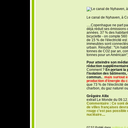
Le canal de Nyhaven, à 
.....Copenhague ne part pas
déjà réduit ses émissions
années. 37 % des habitants
bicyclette - on compte 560 
de 15 % de l'électricité es
immeubles sont connectés 
urbain. Résultat : "Un ha
tonnes de CO2 par an, con
tonnes pour un Américain",
Pour atteindre son médiati
réduction supplémentaire 
Comment ?
En portant la 
l'isolation des bâtiments,
commun.
..
mais surtout 
production d'énergie du 
que 73 % de l'électricité de
charbon, du gaz naturel ou
Grégoire Allix
extrait Le Monde du 09.12
Commentaire : Ce sont de
de villes françaises devra
rouge c'est pas possible 
nucléaire....
07:52 Publié dans
politique &