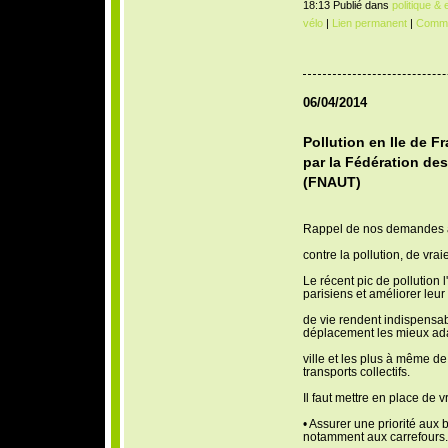
18:13 Publié dans
politique &
vélo
|
Lien permanent
|
Comme
06/04/2014
Pollution en Ile de 
par la Fédération de
(FNAUT)
Rappel de nos demandes à
contre la pollution, de vr
Le récent pic de pollution 
parisiens et améliorer leur
de vie rendent indispensa
déplacement les mieux ada
ville et les plus à même de 
transports collectifs.
Il faut mettre en place de 
• Assurer une priorité aux b
notamment aux carrefours.