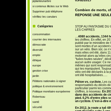
03/02/2015
jeplanteunarbre
si contenus illicites sur le Web
Combien de morts, c
Supprimer pub téléphone
REPONSE UNE SEULE
vérifiiez les canulars
Catégories
STOP AU FANTASME DU C
LES CHIFRES
consommation
....
4080 accidents, 1344 ho
courrier des internautes
les chiffres. En effet, en 2
publié par le ministère de 
démocratie
sont mortes d’un accident de
sur un vélo. Bien sûr, ce n
diversité
mais elles ont été, dans 1
emploi
motorisé alors qu’elles cir
"tuées toutes seules", déc
éthique
aucun autre usager. Ce ne s
mêmes qui sont responsabl
europe
qui les manipulent. Toujou
gestion crise
vélo ont été déclarés à la
ont été hospitalisées......
jardin
Pétitions nationales à signer
Piéton vs. cycliste.
Les cyc
responsables du décès de 
politique & environnement
particulier parmi les comm
chiffres, à nouveau.
En 201
Politique monétaire européenne
dans des accidents de circ
Robertsau
pied. 0,2% d’entre elles s
un cycliste. C’est-à-dire
santé
sécurité
En 2012, la route a tué 48
sont décédés suite à une c