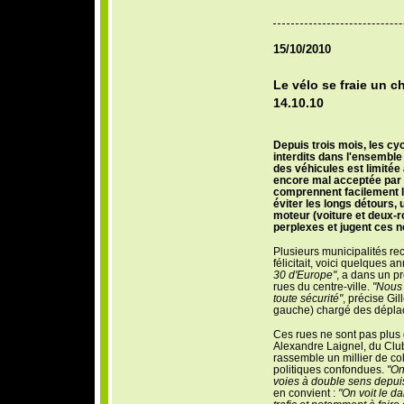
15/10/2010
Le vélo se fraie un c
14.10.10
D
epuis trois mois, les c
interdits dans l'ensemble
des véhicules est limité
encore mal acceptée par l
comprennent facilement l'
éviter les longs détours,
moteur (voiture et deux-r
perplexes et jugent ces
Plusieurs municipalités rec
félicitait, voici quelques 
30 d'Europe"
, a dans un pr
rues du centre-ville.
"Nous 
toute sécurité"
, précise Gil
gauche) chargé des déplac
Ces rues ne sont pas plus
Alexandre Laignel, du Club d
rassemble un millier de coll
politiques confondues.
"On
voies à double sens depuis
en convient :
"On voit le da