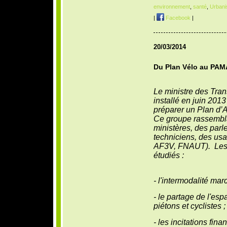
environnement
,
santé
,
Urban
|
Facebook
|
20/03/2014
Du Plan Vélo au PAM
Le ministre des Trans
installé en juin 2013
préparer un Plan d’A
Ce groupe rassembla
ministères, des parl
techniciens, des usa
AF3V, FNAUT). Les 
étudiés :
- l'intermodalité marc
- le partage de l'esp
piétons et cyclistes ;
- les incitations fin