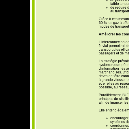
faible teneu
de réduire 
au transport
Grâce à ces mesure
60 % les gaz à effe
modes de transport 
Améliorer les con
L'interconnexion des
fluvial permettrait
transport plus effic
passagers et de m
La stratégie prévoit
systèmes européens
d'information liés 
marchandises. D'ici
devraient être conn
à grande vitesse. L
être reliés au résea
possible, au réseau 
Parallèlement, l'UE
principes de «l'uti
afin de financer les
Elle entend égalem
encourager 
systèmes de 
coordonner, 