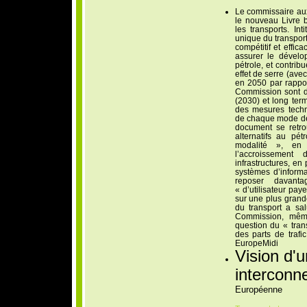
Le commissaire aux
le nouveau Livre 
les transports. In
unique du transpor
compétitif et effica
assurer le dévelo
pétrole, et contrib
effet de serre (ave
en 2050 par rappor
Commission sont d
(2030) et long term
des mesures techn
de chaque mode de 
document se retro
alternatifs au pét
modalité », en f
l’accroissement 
infrastructures, en 
systèmes d’informa
reposer davanta
« d’utilisateur pay
sur une plus grande
du transport a sal
Commission, même
question du « trans
des parts de traf
EuropeMidi
Vision d'
interconn
Européenne