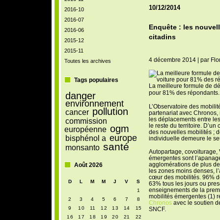
10/12/2014
2016-10
2016-07
Enquête : les nouvel
2016-06
citadins
2015-12
2015-11
4 décembre 2014
|
par
Flo
Toutes les archives
Tags populaires
La meilleure formule de dé
pour 81% des répondants
danger
environnement
L’Observatoire des mobilit
pollution
cancer
partenariat avec Chronos, 
les déplacements entre le
commission
le reste du territoire. D’un
ogm
européenne
des nouvelles mobilités ; de
europe
bisphénol a
individuelle demeure le se
santé
monsanto
Autopartage, covoiturage,
émergentes sont l’apanage
agglomérations de plus de 
Août 2026
les zones moins denses, l
cœur des mobilités. 96% de
D
L
M
M
J
V
S
63% tous les jours ou pres
enseignements de la premi
1
mobilités émergentes (1) r
2
3
4
5
6
7
8
Chronos
avec le soutien d
9
10
11
12
13
14
15
SNCF.
16
17
18
19
20
21
22