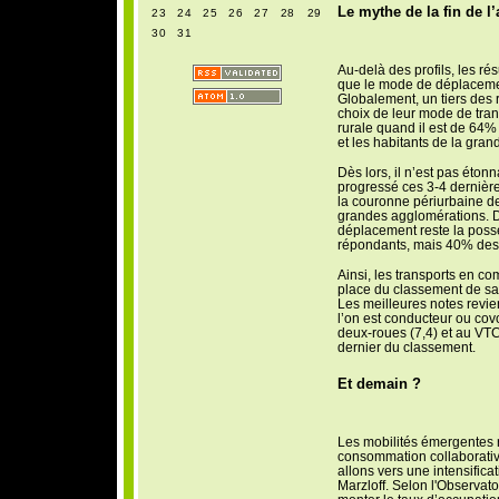
Le mythe de la fin de l’
23
24
25
26
27
28
29
30
31
Au-delà des profils, les rés
que le mode de déplacement
Globalement, un tiers des 
choix de leur mode de tran
rurale quand il est de 64% 
et les habitants de la gra
Dès lors, il n’est pas éton
progressé ces 3-4 dernière
la couronne périurbaine de
grandes agglomérations. Da
déplacement reste la poss
répondants, mais 40% des 
Ainsi, les transports en c
place du classement de sati
Les meilleures notes revie
l’on est conducteur ou covoi
deux-roues (7,4) et au VTC 
dernier du classement.
Et demain ?
Les mobilités émergentes 
consommation collaborativ
allons vers une intensifica
Marzloff. Selon l'Observato