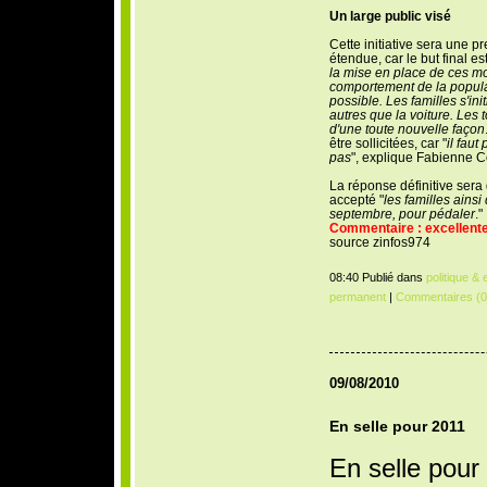
Un large public visé
Cette initiative sera une p
étendue, car le but final est
la mise en place de ces m
comportement de la populat
possible. Les familles s'in
autres que la voiture. Les t
d'une toute nouvelle façon
être sollicitées, car "
il faut
pas
", explique Fabienne C
La réponse définitive sera 
accepté "
les familles ainsi
septembre, pour pédaler
."
Commentaire : excellente 
source zinfos974
08:40 Publié dans
politique &
permanent
|
Commentaires (0
09/08/2010
En selle pour 2011
En selle pour