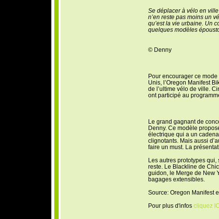
Se déplacer à vélo en ville
n’en reste pas moins un vér
qu’est la vie urbaine. Un 
quelques modèles époustouf
© Denny
Pour encourager ce mode 
Unis, l’Oregon Manifest Bik
de l’ultime vélo de ville. C
ont participé au programm
Le grand gagnant de concour
Denny. Ce modèle proposé p
électrique qui a un caden
clignotants. Mais aussi d’a
faire un must. La présentat
Les autres prototypes qui, 
reste. Le Blackline de Ch
guidon, le Merge de New Yo
bagages extensibles.
Source: Oregon Manifest et 
Pour plus d'infos
cliquez I