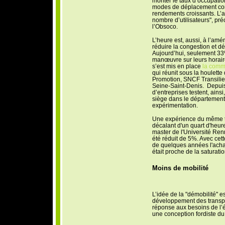
monter le taux d’occupatio
modes de déplacement com
rendements croissants. L’a
nombre d’utilisateurs", pré
l’Obsoco.
L’heure est, aussi, à l’am
réduire la congestion et d
Aujourd’hui, seulement 33
manœuvre sur leurs horai
s’est mis en place
la comm
qui réunit sous la houlett
Promotion, SNCF Transilien
Seine-Saint-Denis. Depuis
d’entreprises testent, ains
siège dans le département, 
expérimentation.
Une expérience du même t
décalant d'un quart d'heure
master de l'Université Renn
été réduit de 5%. Avec cette
de quelques années l'acha
était proche de la saturatio
Moins de mobilité
L’idée de la "démobilité" e
développement des transp
réponse aux besoins de l
une conception fordiste du 