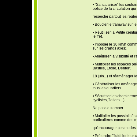
• "Sanctuariser" les couloi
police de la circulation qui
respecter partout les règle
• Boucler le tramway sur 
• Réutiliser la Petite ceint
le fret.
• Imposer le 30 km/h comm
sur les grands axes).
• Améliorer la visibilité et l
• Multiplier les espaces pi
Bastille, Étoile, Denfert,
18 juin...) et réaménager l
• Généraliser les aménagem
tous les quartiers.
• Sécuriser les cheminemen
cyclistes, îlotiers…).
Ne pas se tromper :
• Multiplier les possibilité
particulières comme des m
qu'encourager ces modes et
• Prétendre "fluidifier leur 