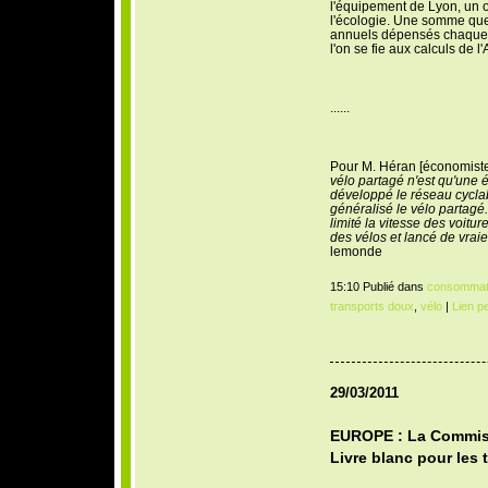
l'équipement de Lyon, un 
l'écologie. Une somme que
annuels dépensés chaque an
l'on se fie aux calculs de 
......
Pour M. Héran [économiste q
vélo partagé n'est qu'une 
développé le réseau cycla
généralisé le vélo partagé.
limité la vitesse des voitu
des vélos et lancé de vrai
lemonde
15:10 Publié dans
consommat
transports doux
,
vélo
|
Lien p
29/03/2011
EUROPE : La Commis
Livre blanc pour les 