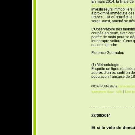
En mars 2014, la filiale d
appel à manifestation d’int
investisseurs immobiliers in
à proximité immédiate des
France… là où s’arrête le G
serait, ainsi, amené se dé
L’Observatoire des mobilit
coupée en deux, avec ceux 
portée de main pour se dép
leur propre voiture. Ceux q
encore attendre.
Florence Guernalec
(1) Méthodologie
Enquête en ligne réalisée
auprès d’un échantillon de
population française de 18
08:09 Publié dans
consommat
transports doux
,
vélo
|
Lien p
22/08/2014
Et si le vélo de demai