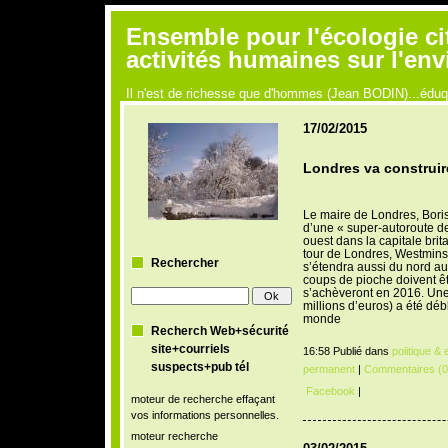
Ensemble pour l'écologie ci
activités humaines sur l'en
Il n'est de richesse que d'hommes (Jean BODIN)...édu
17/02/2015
Londres va construir
Le maire de Londres, Boris
d’une « super-autoroute de
ouest dans la capitale bri
tour de Londres, Westminst
Rechercher
s’étendra aussi du nord au
coups de pioche doivent ê
s’achèveront en 2016. Une
millions d’euros) a été débl
monde
Recherch Web+sécurité
site+courriels
16:58 Publié dans
politique &
suspects+pub tél
permanent
|
Commentaires (0
Facebook
|
moteur de recherche effaçant
vos informations personnelles.
moteur recherche