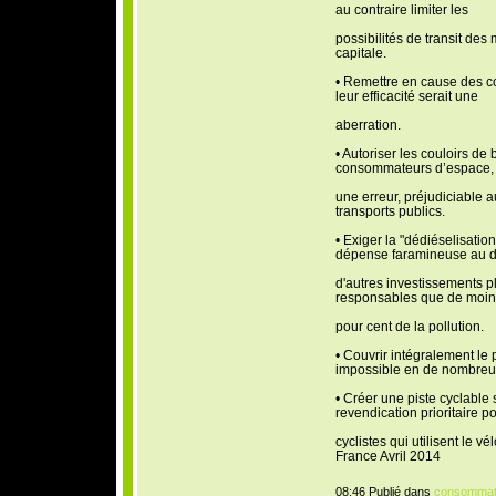
au contraire limiter les
possibilités de transit des
capitale.
• Remettre en cause des co
leur efficacité serait une
aberration.
• Autoriser les couloirs de
consommateurs d’espace, 
une erreur, préjudiciable
transports publics.
• Exiger la "dédiéselisati
dépense faramineuse au d
d'autres investissements pl
responsables que de moins
pour cent de la pollution.
• Couvrir intégralement le
impossible en de nombreu
• Créer une piste cyclable s
revendication prioritaire po
cyclistes qui utilisent le 
France Avril 2014
08:46 Publié dans
consommat