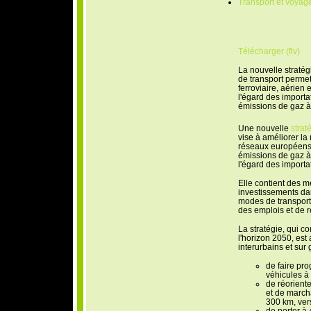
Transport et voyag
Télécharger (flv)
La nouvelle stratég
de transport permett
ferroviaire, aérien 
l'égard des importa
émissions de gaz à 
Une nouvelle
strat
vise à améliorer la 
réseaux européens d
émissions de gaz à 
l'égard des importa
Elle contient des 
investissements dan
modes de transport 
des emplois et de r
La stratégie, qui c
l'horizon 2050, est
interurbains et sur
de faire pro
véhicules à 
de réorient
et de march
300 km, vers 
de porter à 