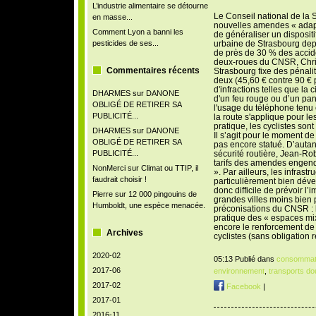
L’industrie alimentaire se détourne
Le Conseil national de la 
en masse...
nouvelles amendes « adaptée
Comment Lyon a banni les
de généraliser un disposi
pesticides de ses...
urbaine de Strasbourg depu
de près de 30 % des accide
deux-roues du CNSR, Chris
Commentaires récents
Strasbourg fixe des pénali
deux (45,60 € contre 90 € 
d'infractions telles que la 
DHARMES
sur
DANONE
d'un feu rouge ou d’un pann
OBLIGÉ DE RETIRER SA
l'usage du téléphone tenu
PUBLICITÉ...
la route s'applique pour le
pratique, les cyclistes son
DHARMES
sur
DANONE
Il s’agit pour le moment 
OBLIGÉ DE RETIRER SA
pas encore statué. D’autant
PUBLICITÉ...
sécurité routière, Jean-Rob
tarifs des amendes engendr
NonMerci
sur
Climat ou TTIP, il
». Par ailleurs, les infrastr
faudrait choisir !
particulièrement bien dével
donc difficile de prévoir l
Pierre
sur
12 000 pingouins de
grandes villes moins bien
Humboldt, une espèce menacée.
préconisations du CNSR : l'
pratique des « espaces mixt
encore le renforcement de 
Archives
cyclistes (sans obligation
2020-02
05:13 Publié dans
consommat
2017-06
environnement
,
transports do
2017-02
Facebook
|
2017-01
2016-11