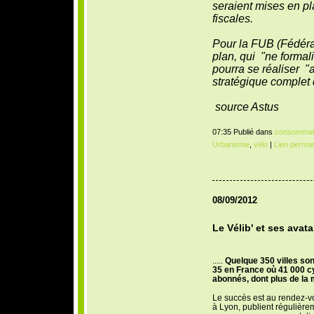
seraient mises en pl
fiscales.
Pour la FUB (Fédérat
plan, qui "ne formali
pourra se réaliser "a
stratégique complet 
source Astus
07:35 Publié dans
consommat
Urbanisme
,
vélo
|
Lien perma
08/09/2012
Le Vélib' et ses avata
.....
Quelque 350 villes so
35 en France où 41 000 cy
abonnés, dont plus de la m
Le succès est au rendez-vou
à Lyon, publient régulièr