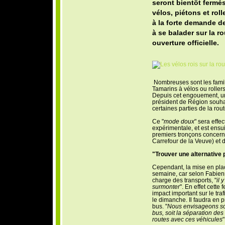
seront bientôt fermés
vélos, piétons et rol
à la forte demande de
à se balader sur la r
ouverture officielle.
Nombreuses sont les famil
Tamarins à vélos ou rollers
Depuis cet engouement, un
président de Région souhai
certaines parties de la rou
Ce "
mode doux
" sera effe
expérimentale, et est ens
premiers tronçons concerné
Carrefour de la Veuve) et 
"Trouver une alternative 
Cependant, la mise en plac
semaine, car selon Fabien
charge des transports, "
il 
surmonter
". En effet cette
impact important sur le traf
le dimanche. Il faudra en pr
bus. "
Nous envisageons soi
bus, soit la séparation des
routes avec ces véhicules
"