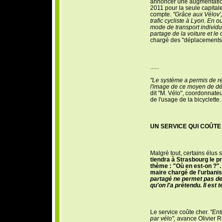
annoncer une augmentation
2011 pour la seule capitale
compte.
"Grâce aux Vélov',
trafic cycliste à Lyon. En o
mode de transport individu
partage de la voiture et le
chargé des "déplacements
......
"Le système a permis de re
l'image de ce moyen de d
dit "M. Vélo", coordonnate
de l'usage de la bicyclette.
UN SERVICE QUI COÛTE
Malgré tout, certains élus s
tiendra à Strasbourg le p
thème : "Où en est-on ?".
maire chargé de l'urbanis
partagé ne permet pas de 
qu'on l'a prétendu. Il est
Le service coûte cher.
"Ent
par vé
lo",
avance Olivier R