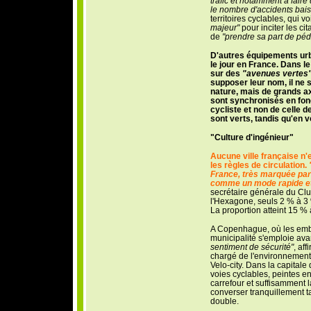
trafic et notamment à faire 
le nombre d'accidents bais
territoires cyclables, qui
majeur"
pour inciter les ci
de
"prendre sa part de pé
D'autres équipements urba
le jour en France. Dans le
sur des
"avenues vertes
supposer leur nom, il ne s
nature, mais de grands ax
sont synchronisés en fon
cycliste et non de celle d
sont verts, tandis qu'en v
"Culture d'ingénieur"
Aucune ville française n'
les règles de circulation.
France, très marquée par 
comme un mode rapide et
secrétaire générale du Club
l'Hexagone, seuls 2 % à 3
La proportion atteint 15 %
A Copenhague, où les embo
municipalité s'emploie avan
sentiment de sécurité"
, af
chargé de l'environnement, 
Velo-city. Dans la capitale
voies cyclables, peintes en
carrefour et suffisamment 
converser tranquillement ta
double.