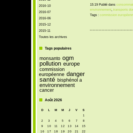
15:19 Publié dans
consommat
2016-10
environnement
,
transports do
2016-07
Tags :
commission européen
2016-06
2015-12
2015-11
Toutes les archives
Tags populaires
ogm
monsanto
pollution
europe
commission
danger
européenne
santé
bisphénol a
environnement
cancer
Août 2026
D
L
M
M
J
V
S
1
2
3
4
5
6
7
8
9
10
11
12
13
14
15
16
17
18
19
20
21
22