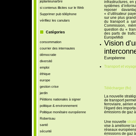
jeplanteunarbre
infrastructures, en 
systèmes d’informa
si contenus illicites sur le Web
reposer davanta
« d’utilisateur pay
Supprimer pub téléphone
sur une plus grande
vérifiiez les canulars
du transport a sal
Commission, même
question du « trans
Catégories
des parts de traf
EuropeMidi
Vision d'
consommation
courrier des internautes
interconn
démocratie
Européenne
diversité
Transport et voyag
emploi
éthique
europe
gestion crise
Télécharger (flv)
jardin
La nouvelle stratég
Pétitions nationales à signer
de transport permett
ferroviaire, aérien 
politique & environnement
l'égard des importa
émissions de gaz à 
Politique monétaire européenne
Robertsau
Une nouvelle
strat
santé
vise à améliorer la 
réseaux européens d
sécurité
émissions de gaz à 