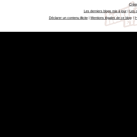
Créer
Les derniers blogs mis à jour
|
Les d
Déclarer un contenu illicite
|
Mentions légales de ce blog
|
H