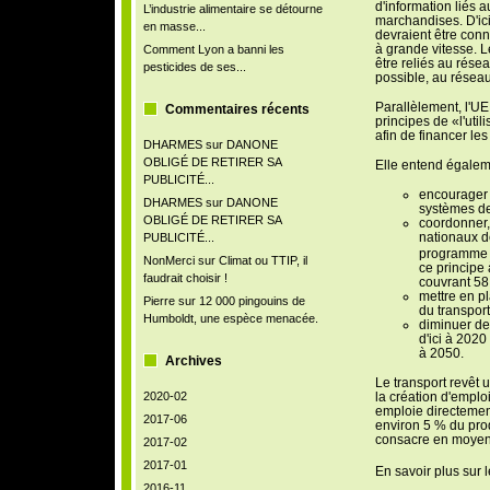
d'information liés 
L’industrie alimentaire se détourne
marchandises. D'ici
en masse...
devraient être conn
à grande vitesse. L
Comment Lyon a banni les
être reliés au résea
pesticides de ses...
possible, au réseau 
Parallèlement, l'UE
Commentaires récents
principes de «l'uti
afin de financer les
DHARMES
sur
DANONE
OBLIGÉ DE RETIRER SA
Elle entend égalem
PUBLICITÉ...
encourager 
DHARMES
sur
DANONE
systèmes de 
OBLIGÉ DE RETIRER SA
coordonner, 
nationaux de
PUBLICITÉ...
programme 
NonMerci
sur
Climat ou TTIP, il
ce principe à
faudrait choisir !
couvrant 58
mettre en pl
Pierre
sur
12 000 pingouins de
du transport
Humboldt, une espèce menacée.
diminuer de
d'ici à 2020
à 2050.
Archives
Le transport revêt 
2020-02
la création d'emploi
emploie directemen
2017-06
environ 5 % du prod
consacre en moyenn
2017-02
2017-01
En savoir plus sur 
2016-11