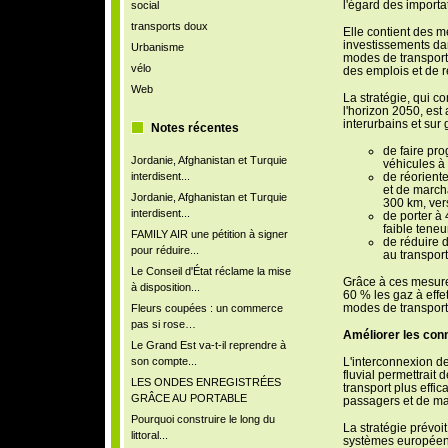
l'égard des importa
social
transports doux
Elle contient des 
investissements dan
Urbanisme
modes de transport 
vélo
des emplois et de r
Web
La stratégie, qui c
l'horizon 2050, est
interurbains et sur
Notes récentes
de faire pro
Jordanie, Afghanistan et Turquie
véhicules à 
interdisent...
de réorient
et de march
Jordanie, Afghanistan et Turquie
300 km, vers 
interdisent...
de porter à 
faible teneu
FAMILY AIR une pétition à signer
de réduire 
pour réduire...
au transport
Le Conseil d'État réclame la mise
Grâce à ces mesure
à disposition...
60 % les gaz à effe
modes de transport 
Fleurs coupées : un commerce
pas si rose…
Améliorer les con
Le Grand Est va-t-il reprendre à
son compte...
L'interconnexion des
fluvial permettrait
LES ONDES ENREGISTRÉES
transport plus effic
GRÂCE AU PORTABLE
passagers et de m
Pourquoi construire le long du
La stratégie prévoit
littoral...
systèmes européens