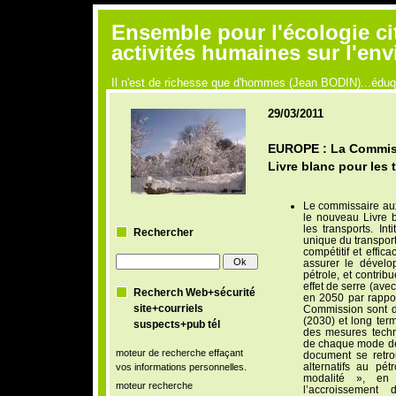
Ensemble pour l'écologie ci
activités humaines sur l'en
Il n'est de richesse que d'hommes (Jean BODIN)...édu
29/03/2011
EUROPE : La Commis
Livre blanc pour les 
Le commissaire aux
le nouveau Livre 
les transports. In
Rechercher
unique du transpor
compétitif et effica
assurer le dévelo
pétrole, et contrib
effet de serre (ave
Recherch Web+sécurité
en 2050 par rappor
site+courriels
Commission sont d
(2030) et long term
suspects+pub tél
des mesures techn
de chaque mode de 
moteur de recherche effaçant
document se retro
alternatifs au pét
vos informations personnelles.
modalité », en f
moteur recherche
l’accroissement 