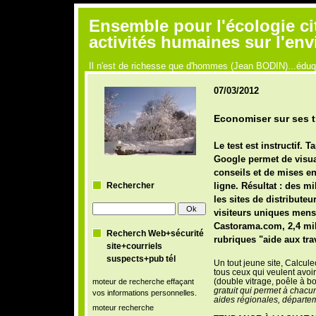
Ensemble pour l'écologie ci
activités humaines sur l'en
Il n'est de richesse que d'hommes (Jean BODIN)...édu
07/03/2012
Economiser sur ses t
Le test est instructif.
Ta
Google permet de
visua
conseils et de mises en
Rechercher
ligne. Résultat : des mi
les sites de distribute
visiteurs uniques mens
Castorama.com, 2,4 milli
Recherch Web+sécurité
rubriques "aide aux tra
site+courriels
suspects+pub tél
Un tout jeune site, Calcul
tous ceux qui veulent
avoir
(double vitrage, poêle à boi
moteur de recherche effaçant
gratuit qui permet à chacun
vos informations personnelles.
aides régionales, départemen
moteur recherche