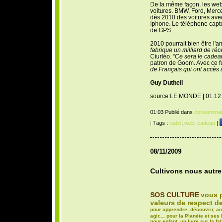
De la même façon, les webr
voitures. BMW, Ford, Merc
dès 2010 des voitures ave
Iphone. Le téléphone capter
de GPS
2010 pourrait bien être l'
fabrique un milliard de réce
Ciurléo.
"Ce sera le cadea
patron de Goom. Avec ce futu
de Français qui ont accès à
Guy Dutheil
source LE MONDE | 01.12
01:03 Publié dans
consommat
| Tags :
radio
,
web
,
cadeau
|
08/11/2009
Cultivons nous autr
SOS CULTURE
vous p
valeurs de respect d
pour apprendre, découvrir, aim
agir.... pour la Planète et ses
pour enfant
, un livre sur la
fa