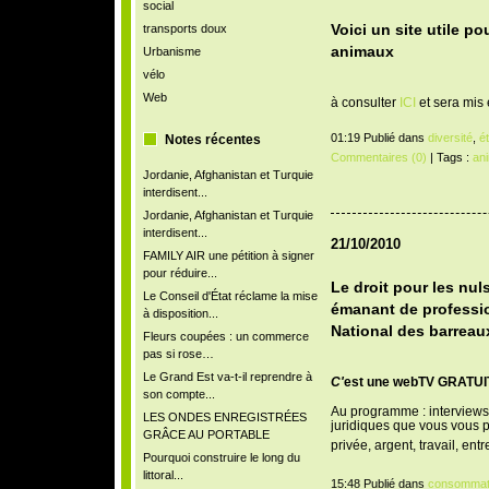
social
transports doux
Voici un site utile po
animaux
Urbanisme
vélo
Web
à consulter
ICI
et sera mis 
01:19 Publié dans
diversité
,
é
Notes récentes
Commentaires (0)
| Tags :
an
Jordanie, Afghanistan et Turquie
interdisent...
Jordanie, Afghanistan et Turquie
interdisent...
21/10/2010
FAMILY AIR une pétition à signer
pour réduire...
Le droit pour les nul
Le Conseil d'État réclame la mise
émanant de professi
à disposition...
National des barreau
Fleurs coupées : un commerce
pas si rose…
Le Grand Est va-t-il reprendre à
C'
est une webTV GRATUITE
son compte...
Au programme : interviews 
LES ONDES ENREGISTRÉES
juridiques que vous vous 
GRÂCE AU PORTABLE
privée, argent, travail, entre
Pourquoi construire le long du
littoral...
15:48 Publié dans
consommat