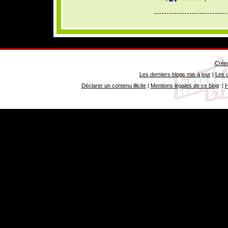
Créer
Les derniers blogs mis à jour
|
Les d
Déclarer un contenu illicite
|
Mentions légales de ce blog
|
H