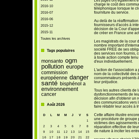
Les juges ont également e
charge le coût des commun
2016-10
téléphonique lorsque le cl
fourniture du service.
2016-07
2016-06
Au delà de la réaffirmation 
fournisseurs d'accès à inter
2015-12
décision de la Cour d'appe
2015-11
de créer en France une ac
Toutes les archives
Les magistrats de la cour d
nombre important d'interna
société FREE de ses obligat
Tags populaires
des services non fournis, 
à toute action compte tenu
ogm
monsanto
d'eux individuellement.
pollution
europe
L'action de l'association a
commission
nom de la collectivité des 
danger
européenne
consommateurs présents à 
santé
leur préjudice.
bisphénol a
environnement
Tous les autres clients de 
cancer
dysfonctionnements de leur 
décision afin d'obtenir u
des communications vers la 
Août 2026
faire rétablir leur accès à I
Cette affaire illustre enco
D
L
M
M
J
V
S
une procédure de groupe p
1
victimes des agissements d
2
3
4
5
6
7
8
réparation effective de leu
de nature à inciter les entr
9
10
11
12
13
14
15
16
17
18
19
20
21
22