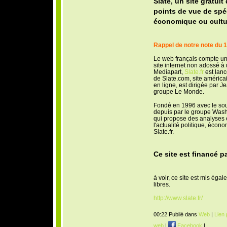
Slate, un site gratui
points de vue de spéci
économique ou cultur
Rappel de notre note du 1
Le web français compte un
site internet non adossé à 
Mediapart,
Slate.fr
est lanc
de Slate.com, site américa
en ligne, est dirigée par 
groupe Le Monde.
Fondé en 1996 avec le sout
depuis par le groupe Wash
qui propose des analyses e
l'actualité politique, écon
Slate.fr.
Ce site est financé pa
à voir, ce site est mis éga
libres.
http://www.slate.fr/
00:22 Publié dans
Web
|
Lien
web
|
Facebook
|