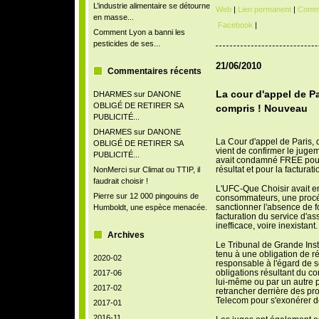
L’industrie alimentaire se détourne
Web
|
Lien permanent
|
Comme
en masse...
Facebook
|
Comment Lyon a banni les
pesticides de ses...
21/06/2010
Commentaires récents
La cour d'appel de P
DHARMES
sur
DANONE
OBLIGÉ DE RETIRER SA
compris ! Nouveau
PUBLICITÉ...
DHARMES
sur
DANONE
La Cour d'appel de Paris, 
OBLIGÉ DE RETIRER SA
vient de confirmer le juge
PUBLICITÉ...
avait condamné FREE pour 
résultat et pour la factura
NonMerci
sur
Climat ou TTIP, il
faudrait choisir !
L'UFC-Que Choisir avait e
Pierre
sur
12 000 pingouins de
consommateurs, une procéd
sanctionner l'absence de fou
Humboldt, une espèce menacée.
facturation du service d'a
inefficace, voire inexistant.
Archives
Le Tribunal de Grande Insta
tenu à une obligation de résu
2020-02
responsable à l'égard de s
obligations résultant du co
2017-06
lui-même ou par un autre p
2017-02
retrancher derrière des p
Telecom pour s'exonérer de
2017-01
2016-11