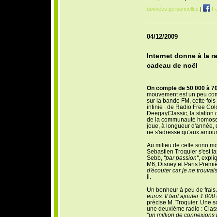
données personnelles
|
Fa
04/12/2009
Internet donne à la r
cadeau de noël
O
n compte de 50 000 à 70
mouvement est un peu comp
sur la bande FM, cette fois 
infinie : de Radio Free Col
DeegayClassic, la station 
de la communauté homosexu
joue, à longueur d'année, 
ne s'adresse qu'aux amour
Au milieu de cette sono mon
Sebastien Troquier s'est la
Sebb,
"par passion"
, expli
M6, Disney et Paris Premi
d'écouter car je ne trouva
il.
Un bonheur à peu de frais
euros. Il faut ajouter 1 000
précise M. Troquier. Une 
une deuxième radio : Class
"un million de connexions 