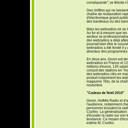
conséquente"
, se félicite-t-i
Des chiffres qui ne laissen
chaîne de restauration rap
d'électronique grand public
des bandeaux ou des bann
Mais les webradios ne se li
Au fur et à mesure que le
secteur se professionnalise.
des webradios a déjà attei
pourrait bien être le nou
webradios a été fondé il y
directeur des programmes
En deux ans, Goom est dev
webradios en France et 12 a
millions d'euros, 135 sala
conçoit des stations en "ma
des webradios clés en mai
produit notamment les web
magazine
Têtu
, de la chaî
novembre.
"Cadeau de Noël 2010"
Goom, HotMix Radio et d'au
l'audience, notamment che
personnes écoutent la radi
Ciurléo. La généralisation
d'écouter la radio sur son 
tendance. Ce moyen d'écout
estime M. Ciurléo.