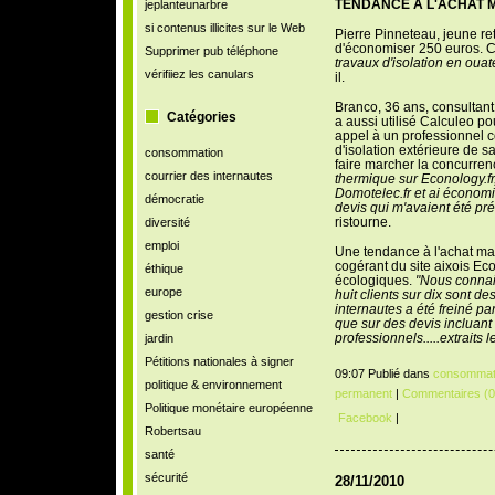
TENDANCE À L'ACHAT 
jeplanteunarbre
si contenus illicites sur le Web
Pierre Pinneteau, jeune ret
d'
économiser
250 euros. C
Supprimer pub téléphone
travaux d'isolation en oua
vérifiiez les canulars
il.
Branco, 36 ans, consultant 
Catégories
a aussi utilisé Calculeo p
appel à un professionnel co
d'isolation extérieure de sa
consommation
faire
marcher
la concurren
courrier des internautes
thermique sur Econology.fr
Domotelec.fr et ai économi
démocratie
devis qui m'avaient été pr
ristourne.
diversité
emploi
Une tendance à l'achat ma
cogérant du site aixois Ec
éthique
écologiques.
"Nous connais
europe
huit clients sur dix sont des
internautes a été freiné par
gestion crise
que sur des devis incluant
professionnels.....extraits
jardin
Pétitions nationales à signer
09:07 Publié dans
consommat
politique & environnement
permanent
|
Commentaires (0
Politique monétaire européenne
Facebook
|
Robertsau
santé
sécurité
28/11/2010