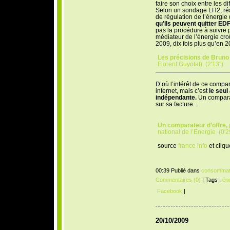
faire son choix entre les di
Selon un sondage LH2, réa
de régulation de l’énergie
qu’ils peuvent quitter E
pas la procédure à suivre 
médiateur de l’énergie cro
2009, dix fois plus qu’en 2
Les précisions de Bruno 
Florent Guyotat) (2'13")
D’où l’intérêt de ce compar
internet, mais c’est
le seul
indépendante.
Un comparat
sur sa facture...
Un comparateur d’offre, 
national de l’Energie (0'2
source
france info
et cliq
00:39 Publié dans
consommat
Commentaires (0)
| Tags :
éne
Facebook
|
20/10/2009