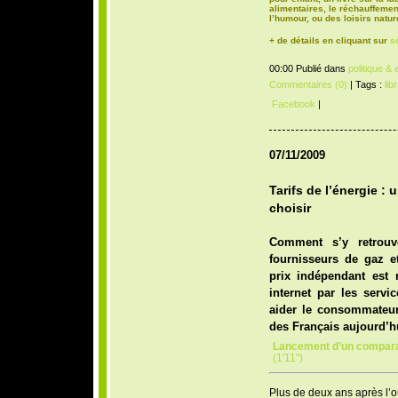
alimentaires
, le
réchauffemen
l’humour
, ou des
loisirs natur
+ de détails en cliquant sur
s
00:00 Publié dans
politique &
Commentaires (0)
| Tags :
libr
Facebook
|
07/11/2009
Tarifs de l’énergie :
choisir
Comment s’y retrouve
fournisseurs de gaz e
prix indépendant est
internet par les servi
aider le consommateur
des Français aujourd’hu
Lancement d’un comparate
(1'11")
Plus de deux ans après l’o