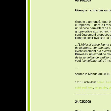
09/10/2009
Google lance un outil
G
oogle a annoncé, jeudi 0
européens — dont la Fran
un service permettant de s
grippe grâce aux recherche
sont également proposées d
Hongrie, les Pays-Bas, la 
....
"L'objectif est de fourni
de la grippe, sur une base
éventuellement
"un averti
Bruxelles, un expert de Goo
de la surveillance tradition
veut
"complémentaire"
, ins
....
source le Monde du 08.10
17:01 Publié dans
santé
|
Lie
suivi
,
outil
,
web
,
temps réel
,
g
24/03/2009