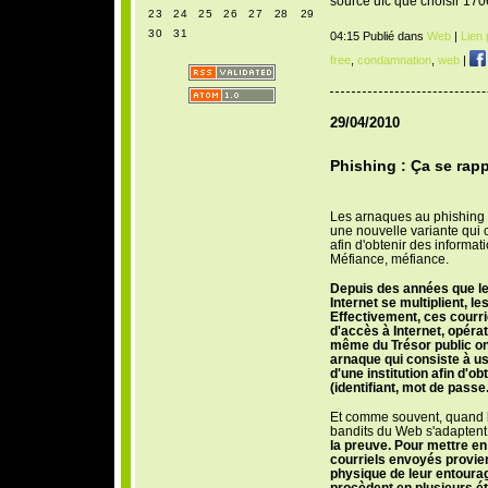
source ufc que choisir 17
23
24
25
26
27
28
29
30
31
04:15 Publié dans
Web
|
Lien
free
,
condamnation
,
web
|
29/04/2010
Phishing : Ça se rap
Les arnaques au phishing
une nouvelle variante qui c
afin d'obtenir des informati
Méfiance, méfiance.
Depuis des années que l
Internet se multiplient, le
Effectivement, ces courr
d'accès à Internet, opéra
même du Trésor public ont
arnaque qui consiste à usu
d'une institution afin d'o
(identifiant, mot de passe.
Et comme souvent, quand le
bandits du Web s'adaptent
la preuve. Pour mettre en 
courriels envoyés provie
physique de leur entoura
procèdent en plusieurs éta