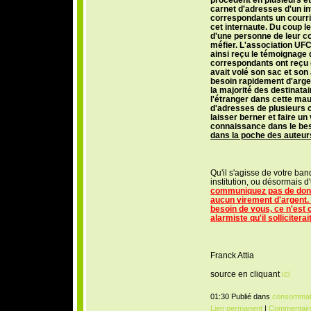
carnet d'adresses d'un int
correspondants un courrie
cet internaute. Du coup le
d'une personne de leur c
méfier. L'association UF
ainsi reçu le témoignage 
correspondants ont reçu d
avait volé son sac et son a
besoin rapidement d'argen
la majorité des destinatai
l'étranger dans cette ma
d'adresses de plusieurs 
laisser berner et faire un
connaissance dans le be
dans la poche des auteurs
Qu'il s'agisse de votre ban
institution, ou désormais 
communiquez pas de donn
aucun virement d'argent. 
besoin de vous, ce n'est 
alarmiste qu'il solliciterait
Franck Attia
source en cliquant
ici
01:30 Publié dans
consommat
Lien permanent
|
Commentaire