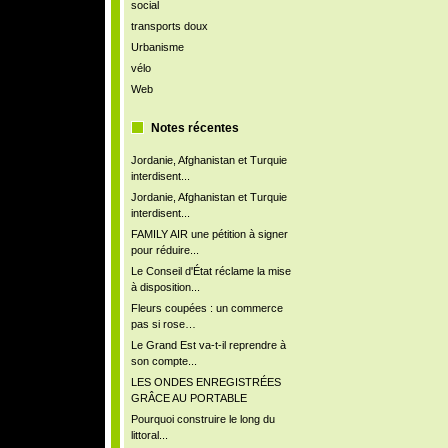
social
transports doux
Urbanisme
vélo
Web
Notes récentes
Jordanie, Afghanistan et Turquie
interdisent...
Jordanie, Afghanistan et Turquie
interdisent...
FAMILY AIR une pétition à signer
pour réduire...
Le Conseil d'État réclame la mise
à disposition...
Fleurs coupées : un commerce
pas si rose…
Le Grand Est va-t-il reprendre à
son compte...
LES ONDES ENREGISTRÉES
GRÂCE AU PORTABLE
Pourquoi construire le long du
littoral...