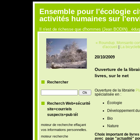
Ensemble pour l'écologie ci
activités humaines sur l'en
Il n'est de richesse que d'hommes (Jean BODIN)...édu
« Roundup. Monsanto con
d'accueil
|
La bicyclet
20/10/2009
Ouverture de la librai
livres, sur le net
Rechercher
Ouverture de la librairie
Pl
spécialisée en :
Écologie
Recherch Web+sécurité
site+courriels
Développement du
suspects+pub tél
Bio
moteur de recherche effaçant
Nature
vos informations personnelles.
Choix important de livres
moteur recherche
avec page "actualité" po