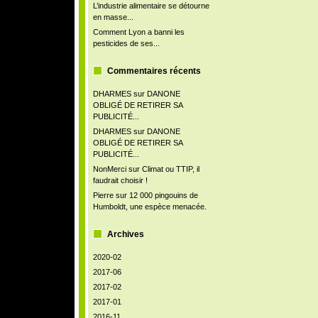
L’industrie alimentaire se détourne
en masse...
Comment Lyon a banni les
pesticides de ses...
Commentaires récents
DHARMES
sur
DANONE
OBLIGÉ DE RETIRER SA
PUBLICITÉ...
DHARMES
sur
DANONE
OBLIGÉ DE RETIRER SA
PUBLICITÉ...
NonMerci
sur
Climat ou TTIP, il
faudrait choisir !
Pierre
sur
12 000 pingouins de
Humboldt, une espèce menacée.
Archives
2020-02
2017-06
2017-02
2017-01
2016-11