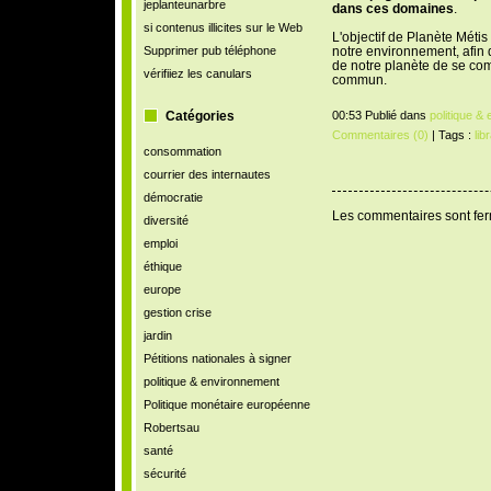
jeplanteunarbre
dans ces domaines
.
si contenus illicites sur le Web
L'objectif de Planète Métis
Supprimer pub téléphone
notre environnement, afin
de notre planète de se co
vérifiiez les canulars
commun.
Catégories
00:53 Publié dans
politique &
Commentaires (0)
| Tags :
libr
consommation
courrier des internautes
démocratie
Les commentaires sont fe
diversité
emploi
éthique
europe
gestion crise
jardin
Pétitions nationales à signer
politique & environnement
Politique monétaire européenne
Robertsau
santé
sécurité