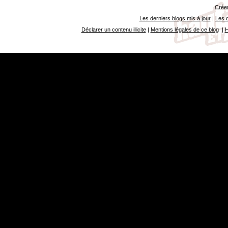
Créer
Les derniers blogs mis à jour
|
Les d
Déclarer un contenu illicite
|
Mentions légales de ce blog
|
H