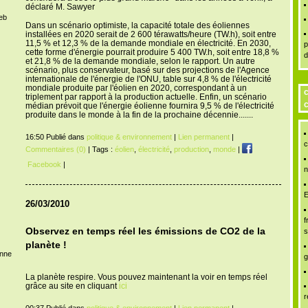
déclaré M. Sawyer
Web
Dans un scénario optimiste, la capacité totale des éoliennes
installées en 2020 serait de 2 600 térawatts/heure (TW.h), soit entre
11,5 % et 12,3 % de la demande mondiale en électricité. En 2030,
p
cette forme d'énergie pourrait produire 5 400 TW.h, soit entre 18,8 %
d
et 21,8 % de la demande mondiale, selon le rapport. Un autre
scénario, plus conservateur, basé sur des projections de l'Agence
internationale de l'énergie de l'ONU, table sur 4,8 % de l'électricité
mondiale produite par l'éolien en 2020, correspondant à un
c
triplement par rapport à la production actuelle. Enfin, un scénario
c
médian prévoit que l'énergie éolienne fournira 9,5 % de l'électricité
produite dans le monde à la fin de la prochaine décennie.......
16:50 Publié dans
politique & environnement
|
Lien permanent
|
c
Commentaires (0)
| Tags :
éolien
,
électricité
,
production
,
monde
|
Facebook
|
n
E
26/03/2010
f
Observez en temps réel les émissions de CO2 de la
s
planète !
enne
g
La planète respire. Vous pouvez maintenant la voir en temps réel
grâce au site en cliquant
ici
r