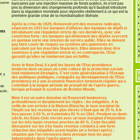
étourne
bancaires par une injection massive de fonds publics, ils n'ont pas
pris la dimension des changements profonds qu'il faudrait introduire
f
dans la régulation mondiale pour répondre réellement à ce qui est la
première grande crise de la mondialisation libérale.
Après la crise de 1929, Roosevelt prit des mesures radicales,
séparant en 1933 les banques d'affaires des banques de dépôt et
nts
introduisant une régulation stricte de ces dernières, avec une
A
conviction forte : les banques qui détiennent des dépôts exercent
A
en quelque sorte une mission de service public. Elles ne doivent
pas faire courir de risques au système des paiements en
spéculant sur les marchés financiers. Elles doivent donc être
M
soumises à une régulation stricte et, en contrepartie, l'Etat
P
garantit qu'elles ne tomberont pas en faillite.
Avec le New Deal, il a jeté les bases de l'Etat-providence
moderne dans un pays où cette culture de la protection sociale
P
était totalement étrangère. C'est cette généralisation à l'Europe
, il
des politiques publiques, conjuguée au développement de l'Etat-
providence et à une économie financière fortement régulée qui a
contribué à la longue période de prospérité de l'après-guerre,
 de
lorsque prévalait le système de Bretton Woods.
acée.
a
Mais il est un autre domaine où Roosevelt bouleversa
e
profondément et durablement les règles : les inégalités. A la
veille de son arrivée à la Maison Blanche, le taux marginal de
l'impôt sur les revenus les plus élevés n'était que de 25 %. Il le
l
fera passer à 63 %, et il atteindra 91 % en 1941. Pendant un demi-
siècle, les Etats-Unis vivront avec un taux marginal d'imposition
sur les très hauts revenus proches de 80 %. Cette fiscalité
dissuasive sur les très hauts revenus conduira à une forte
réduction des inégalités avant impôts (et a fortiori après) ;
a
situation que l'on retrouvera dans presque tous les pays
industrialisés dans l'après-guerre.