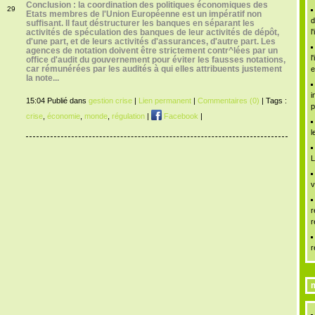
Conclusion : la coordination des politiques économiques des
29
Etats membres de l'Union Européenne est un impératif non
d
suffisant.
Il faut déstructurer les banques en séparant les
activités de spéculation des banques de leur activités de dépôt,
l
d'une part, et de leurs activités d'assurances, d'autre part. Les
agences de notation doivent être strictement contr^lées par un
l
office d'audit du gouvernement pour éviter les fausses notations,
car rémunérées par les audités à qui elles attribuents justement
e
la note..
.
i
15:04 Publié dans
gestion crise
|
Lien permanent
|
Commentaires (0)
| Tags :
p
crise
,
économie
,
monde
,
régulation
|
Facebook
|
l
L
v
r
r
r
m