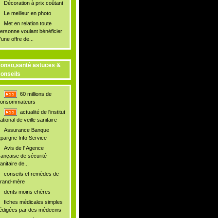
Décoration à prix coûtant
Le meilleur en photo
Met en relation toute
ersonne voulant bénéficier
'une offre de...
onso,santé astuces &
onseils
60 millions de
onsommateurs
actualité de l'institut
ational de veille sanitaire
Assurance Banque
pargne Info Service
Avis de l' Agence
rançaise de sécurité
anitaire de...
conseils et remèdes de
rand-mère
dents moins chères
fiches médicales simples
édigées par des médecins