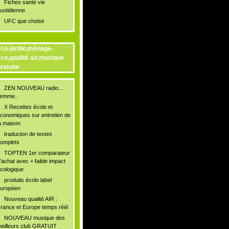
Fiches santé vie
uotidienne
UFC que choisir
co-jardin,ménage-
co,qualité air,musique
ratuite
ZEN NOUVEAU radio...
lemme..
X Recettes écolo et
conomiques sur entretien de
a maison
traducton de textes
omplets
TOPTEN 1er comparateur
'achat avec + faible impact
cologique
produits écolo label
uropéen
Nouveau qualité AIR :
rance et Europe temps réél
NOUVEAU musique des
eilleurs club GRATUIT