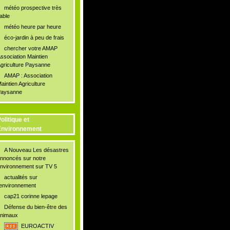
météo prospective très
iable
météo heure par heure
éco-jardin à peu de frais
chercher votre AMAP
ssociation Maintien
griculture Paysanne
AMAP : Association
aintien Agriculture
aysanne
olitique et
Environnement
A Nouveau Les désastres
nnoncés sur notre
nvironnement sur TV 5
actualités sur
'environnement
cap21 corinne lepage
Défense du bien-être des
nimaux
EUROACTIV