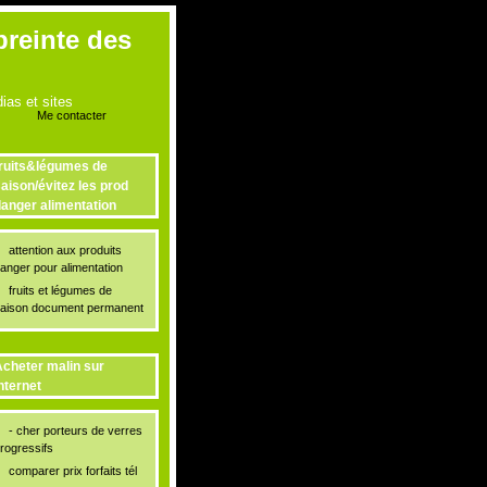
preinte des
as et sites
Me contacter
ruits&légumes de
aison/évitez les prod
anger alimentation
attention aux produits
anger pour alimentation
fruits et légumes de
aison document permanent
cheter malin sur
nternet
- cher porteurs de verres
rogressifs
comparer prix forfaits tél