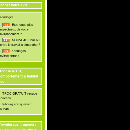
onnez votre avis
sondages
Etes-vous plus
espectueux de votre
nvironnement ?
NOUVEAU Pour ou
ontre le travail le dimanche ?
sondages
nvironnement
roc GRATUIT,
omportement & habitat
éco
TROC GRATUIT recupe
ouveau
fribourg éco quartier
auban
ovoiturage, transport
oux et véhicules verts