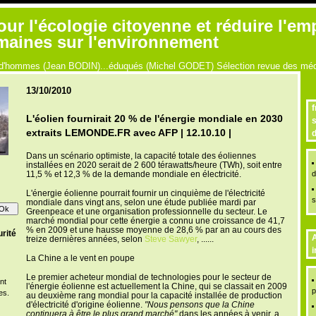
r l'écologie citoyenne et réduire l'em
umaines sur l'environnement
ue d'hommes (Jean BODIN)...éduqués (Michel GODET) Sélection revue des médi
13/10/2010
f
L'éolien fournirait 20 % de l'énergie mondiale en 2030
s
extraits LEMONDE.FR avec AFP | 12.10.10 |
d
Dans un scénario optimiste, la capacité totale des éoliennes
installées en 2020 serait de 2 600 térawatts/heure (TWh), soit entre
11,5 % et 12,3 % de la demande mondiale en électricité.
d
L
'énergie éolienne pourrait fournir un cinquième de l'électricité
s
mondiale dans vingt ans, selon une étude publiée mardi par
Greenpeace et une organisation professionnelle du secteur. Le
marché mondial pour cette énergie a connu une croissance de 41,7
% en 2009 et une hausse moyenne de 28,6 % par an au cours des
rité
A
treize dernières années, selon
Steve Sawyer
, ......
i
La Chine a le vent en poupe
Le premier acheteur mondial de technologies pour le secteur de
nt
l'énergie éolienne est actuellement la Chine, qui se classait en 2009
p
es.
au deuxième rang mondial pour la capacité installée de production
d'électricité d'origine éolienne.
"Nous pensons que la Chine
continuera à être le plus grand marché"
dans les années à venir, a