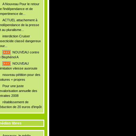
A Nouveau Pour le retour
e l'indépendance et de
'impertinence de...
ACTUEL attachement à
'indépendance de la presse
t au pluralisme...
interdiction Cruiser
nsecticide classé dangereux
our...
NOUVEAU contre
e Bisphénol A
NOUVEAU
imitation vitesse auoroute
nouveau pétition pour des
oitures + propres
Pour une juste
evalorisation annuelle des
etraites 2008
rétablissement de
éduction de 20 euros d'impôt
édias libres
Agoravox, le média