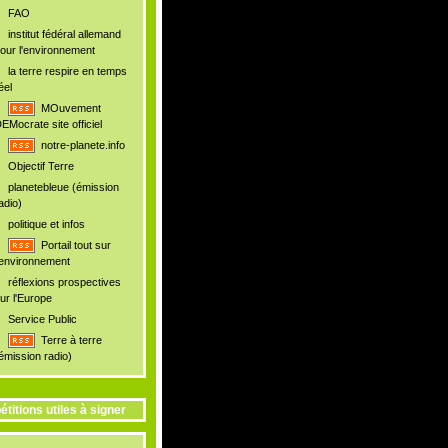
FAO
institut fédéral allemand
our l'environnement
la terre respire en temps
éel
MOuvement
EMocrate site officiel
notre-planete.info
Objectif Terre
planetebleue (émission
adio)
politique et infos
Portail tout sur
'environnement
réflexions prospectives
ur l'Europe
Service Public
Terre à terre
émission radio)
étitions utiles à signer