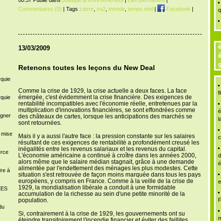
00:37 Publié dans
politique & environnement
|
Lien permanent
|
Commentaires (0)
| Tags :
terre
,
co2
,
monde
,
temps réel
|
Facebook
|
q
é
13/03/2009
é
g
Retenons toutes les leçons du New Deal
rquie
Comme la crise de 1929, la crise actuelle a deux faces. La face
f
émergée, c'est évidemment la crise financière. Des exigences de
rquie
rentabilité incompatibles avec l'économie réelle, entretenues par la
multiplication d'innovations financières, se sont effondrées comme
é
igner
des châteaux de cartes, lorsque les anticipations des marchés se
l
sont retournées.
a mise
Mais il y a aussi l'autre face : la pression constante sur les salaires
c
résultant de ces exigences de rentabilité a profondément creusé les
inégalités entre les revenus salariaux et les revenus du capital.
erce
L'économie américaine a continué à croître dans les années 2000,
d
alors même que le salaire médian stagnait, grâce à une demande
é
alimentée par l'endettement des ménages les plus modestes. Cette
dre à
situation s'est retrouvée de façon moins marquée dans tous les pays
européens, y compris en France. Comme à la veille de la crise de
e
1929, la mondialisation libérale a conduit à une formidable
ÉES
accumulation de la richesse au sein d'une petite minorité de la
population.
F
du
Si, contrairement à la crise de 1929, les gouvernements ont su
m
éteindre transitoirement l'incendie financier et éviter des faillites