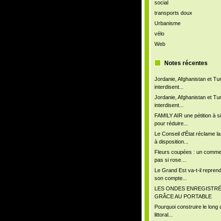
social
transports doux
Urbanisme
vélo
Web
Notes récentes
Jordanie, Afghanistan et Tu
interdisent...
Jordanie, Afghanistan et Tu
interdisent...
FAMILY AIR une pétition à s
pour réduire...
Le Conseil d'État réclame l
à disposition...
Fleurs coupées : un comm
pas si rose…
Le Grand Est va-t-il repren
son compte...
LES ONDES ENREGISTR
GRÂCE AU PORTABLE
Pourquoi construire le long 
littoral...