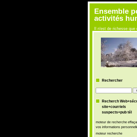
Ensemble pou
activités h
Il n'est de richesse q
Rechercher
Recherch Web+sécu
site+courriels
suspects+pub tél
moteur de recherche effaça
vos informations personnell
moteur recherche