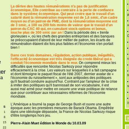
La dérive des hautes rémunérations n'a pas de justification
économique. Elle contribue au contraire à la perte de confiance
dans le système économique. Qui peut croire que le travail d'un
p
salarié dont la rémunération moyenne est de 1,6 smic, d'un cadre
moyen ou d'un patron de PME, dont la rémunération moyenne est
de 3 smic, a 100 ou 200 fois moins de valeur que le travail d'un
r
patron du CAC 40 qui, en cumulant stock-options et bonus,
touche plus de 300 smic par an !
Dans la période des « trente
D
glorieuses », où les chefs des grandes entreprises et des banques
se préoccupaient d'abord de leur métier de patron, les écarts de
rémunération étaient dix fois plus faibles et l'économie s'en portait
bien !
Dans ces trois domaines, régulation, action publique, inégalités,
r
l'efficacité économique est très éloignée du credo libéral qui a
e
conduit l'économie mondiale dans le mur.
On comprend mieux les
difficultés que rencontre Nicolas Sarkozy pour répondre
efficacement à la crise. Les valeurs sur lesquelles il a fait campagne
er
et dont témoigne le paquet fiscal de l'été 2007, dernier avatar de «
l
 a
l'économie du ruissellement », sont aux antipodes des politiques
qu'il faudrait conduire aujourd'hui. Contraint par l'ampleur de la crise
à imiter des politiques qu'il bannissait de son vocabulaire, il est
s
aussi mal armé pour mettre en oeuvre une vraie politique de relance
que pour contribuer aux nécessaires réformes de l'économie
mondiale.
(
L'Amérique a tourné la page de George Bush et ouvre une autre
S
époque avec les premières mesures de Barack Obama. Empêtrée
dans une idéologie dépassée, la France de Nicolas Sarkozy risque
1
d'être longtemps hors jeu.
8
p
15
Pierre-Alain Muet édition le Monde du 10.03.09
22