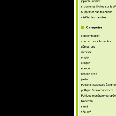
jeplanteunarbre
si contenus illicites sur le 
Supprimer pub téléphone
vérifiiez les canulars
Catégories
consommation
courrier des internautes
démocratie
diversité
emploi
éthique
europe
gestion crise
jardin
Pétitions nationales à signer
politique & environnement
Politique monétaire europé
Robertsau
santé
sécurité