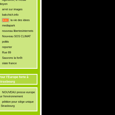
itoyen
arret sur images
bakchich.info
la vie des idees
mediapark
nouveau libertesinternets
Nouveau SOS CLIMAT
politis
reporter
Rue 89
Sauvons la forêt
slate france
our l'Europe forte à
trasbourg
NOUVEAU presse europe
ur l'environnement
pétition pour siège unique
 Strasbourg