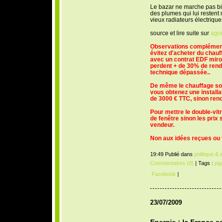
Le bazar ne marche pas bie
des plumes qui lui restent n’
vieux radiateurs électriqu
source et lire suite sur
ago
Observations complément
évitez d'acheter du chauf
avec un contrat EDF mirobo
perdent + de 30% de rend
technique dépassée..
De même le chauffage sola
vous obtenez une installa
de 3000 € TTC, sinon ren
Pour mettre le double-vit
de fenêtre sinon les prix 
vendeur.
Non aux idées reçues ou 
19:49 Publié dans
politique &
Commentaires (0)
| Tags :
pi
Facebook
|
23/07/2009