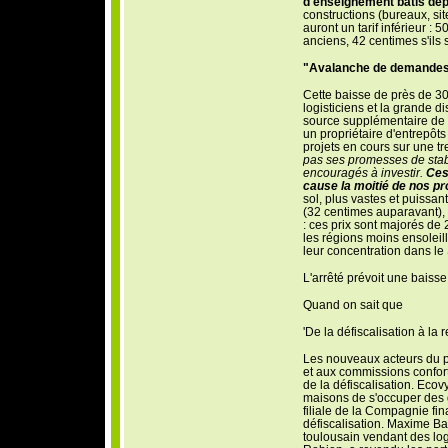
d'enseignement bâtis dep
constructions (bureaux, site
auront un tarif inférieur : 
anciens, 42 centimes s'ils
"Avalanche de demande
Cette baisse de près de 30
logisticiens et la grande di
source supplémentaire de
un propriétaire d'entrepôt
projets en cours sur une tr
pas ses promesses de stabil
encouragés à investir.
Ces
cause la moitié de nos pro
sol, plus vastes et puissa
(32 centimes auparavant)
: ces prix sont majorés de
les régions moins ensoleillé
leur concentration dans le
L'arrêté prévoit une baisse 
Quand on sait que
'De la défiscalisation à la
Les nouveaux acteurs du p
et aux commissions conforta
de la défiscalisation. Ecov
maisons de s'occuper des d
filiale de la Compagnie fi
défiscalisation. Maxime Ba
toulousain vendant des log