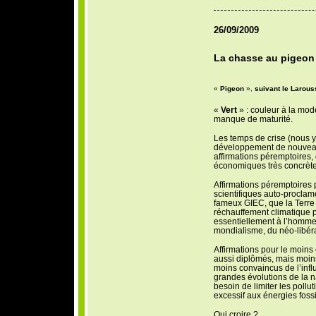
26/09/2009
La chasse au pigeon 
«
Pigeon
»,
suivant le Larous
«
Vert
» : couleur à la mod
manque de maturité.
Les temps de crise (nous 
développement de nouveaux
affirmations péremptoires,
économiques très concrète
Affirmations péremptoires 
scientifiques auto-proclam
fameux GIEC, que la Terre 
réchauffement climatique p
essentiellement à l’homme 
mondialisme, du néo-libéra
Affirmations pour le moins 
aussi diplômés, mais moin
moins convaincus de l’inf
grandes évolutions de la na
besoin de limiter les pollu
excessif aux énergies fossi
Qui croire ?