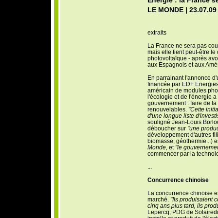
Energie : la France se 
LE MONDE | 23.07.09
extraits
L
a France ne sera pas cou
mais elle tient peut-être le 
photovoltaïque - après av
aux Espagnols et aux Amér
En parrainant l'annonce d
financée par EDF Energies 
américain de modules photo
l'écologie et de l'énergie a 
gouvernement : faire de l
renouvelables.
"Cette init
d'une longue liste d'invest
souligné Jean-Louis Borlo
déboucher sur
"une product
développement d'autres fili
biomasse, géothermie...) e
Monde,
et
"le gouvernement
commencer par la technolo
...
Concurrence chinoise
La concurrence chinoise es
marché.
"Ils produisaient 
cinq ans plus tard, ils prod
Lepercq, PDG de Solairedir