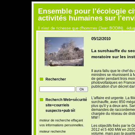
Ensemble pour l'écologie ci
activités humaines sur l'en
Il n'est de richesse que d'hommes (Jean BODIN)...édu
05/12/2010
La surchauffe du sec
moratoire sur les in
Il aura fallu que le chef 
ministres se réunissent à 
de geler pendant trois moi
Rechercher
photovoltaïques en France
publication d'un décret dan
L'affaire est urgente. La f
Recherch Web+sécurité
surchauffe, avec 850 mégawa
site+courriels
plus qu'il y a deux ans. San
demandes de raccordement 
suspects+pub tél
chargée du réseau de distri
MW !
moteur de recherche effaçant
vos informations personnelles.
Les objectifs fixés par le
2012 et 5 400 MW en 2020 
moteur recherche
volume, mais pas la qualit