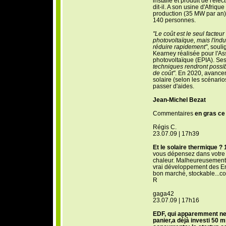
installe et produit de l'élect
dit-il. A son usine d'Afriqu
production (35 MW par an)
140 personnes.
"Le coût est le seul facteu
photovoltaïque, mais l'indu
réduire rapidement"
, soul
Kearney réalisée pour l'As
photovoltaïque (EPIA). Ses
techniques rendront possib
de coût"
. En 2020, avancent
solaire (selon les scénari
passer d'aides.
Jean-Michel Bezat
Commentaires
en gras ce 
Régis C.
23.07.09 | 17h39
Et le solaire thermique ? 
vous dépensez dans votre fa
chaleur. Malheureusement 
vrai développement des En
bon marché, stockable...con
R
gaga42
23.07.09 | 17h16
EDF, qui apparemment ne
panier,a déjà investi 50 mi