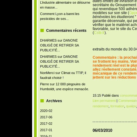
dates limites de livraison et
L’industrie alimentaire se détourne
secrétaire du Groupement de
en masse...
qui revendique 500 adhéren
modèles sur son site (
Gppe
Comment Lyon a banni les
bénévoles les étudieront."
pesticides de ses...
garantie décennale, qui p
vérifier que le matériel ac
favorable, sur le site du C
Commentaires récents
(
Cstb.fr
).
DHARMES
sur
DANONE
OBLIGÉ DE RETIRER SA
extraits du monde du 30.0
PUBLICITÉ...
DHARMES
sur
DANONE
Commentaire : la prochain
se frottent les mains. Voir
OBLIGÉ DE RETIRER SA
rendement réel est le plu
PUBLICITÉ...
allez réellement constaté
NonMerci
sur
Climat ou TTIP, il
mécanique de ce rendemen
jettent sur les réductions
faudrait choisir !
Pierre
sur
12 000 pingouins de
Humboldt, une espèce menacée.
15:15 Publié dans
consommat
Archives
Lien permanent
|
Commentaire
rendement
,
formation
,
qualipv
2020-02
2017-06
2017-02
2017-01
06/03/2010
2016-11