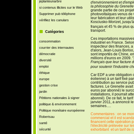
jeplanteunarbre
d'environnement et d'emploi 
la philosophie du Grenelle
si contenus illicites sur le Web
grande partie de ces projet
Supprimer pub téléphone
photovoltaïques venus de 
leur fabrication et leur uti
vérifiiez les canulars
Kosciusko-Morizet, jusqu'
français et 45 % de plus q
transport.
Catégories
Ces importations massives 
consommation
industriel en France. Selo
inspecteur des finances, a 
courrier des internautes
d'alors, Jean-Louis Borloo
démocratie
sont importés de Chine, en
millions d'euros en 2009.
"
diversité
Français que leur facture 
emploi
pour soutenir l'industrie ch
éthique
Car EDF a une obligation de 
éolienne) à un tarif fixé pa
europe
contribution au service publ
gestion crise
factures. Le Grenelle avait
euros par abonné) le surco
jardin
installations, il pourrait a
Pétitions nationales à signer
abonné). De ce fait, le tari
janvier 2011, a annoncé le
politique & environnement
semaines.....
Politique monétaire européenne
Commentaires : on se mord 
Robertsau
commercial et il est scand
financent cette opération p
santé
l'électricité prélevée sur le
sécurité
exhorbitant et un tarif de