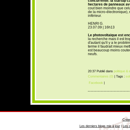
concurrente: la startup c
hectares de panneaux ave
cout bien moindre que cel
de la micro-électronique)
inférieur.
HENRI G.
23.07.09 | 16h13
Le photovoltaique est en
la recherche mais il est tr
d'autant qu'il y a le problè
terme il faudrait mieux met
est beaucoup moins couteu
neufs.
20:37 Publié dans
politique &
Commentaires (0)
| Tags :
sol
Facebook
|
Créer
Les derniers blogs mis à jour
|
Les d