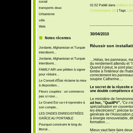
social
01:52 Publié dans
politique &
transports doux
Commentaires (0)
| Tags :
pho
Urbanisme
vélo
Web
30/04/2010
Notes récentes
Réussir son installa
Jordanie, Afghanistan et Turquie
interdisent...
Jordanie, Afghanistan et Turquie
....Hélas, les panneaux, m
interdisent...
du rendement attendu et
"
Quand il pleut, le joint pla
FAMILY AIR une pétition à signer
tombe à l'intérieur de l'hab
pour réduire...
correctement les panneaux
soupire Catherine....
Le Conseil d'État réclame la mise
à disposition...
Le secret de la réussite e
une double compétence de 
Fleurs coupées : un commerce
pas si rose…
Le ministère de l'environn
Le Grand Est va-t-il reprendre à
ad hoc, "QualiPV".
"Ce n'
spécialisation en couvertur
son compte...
les électriciens"
, précise t
LES ONDES ENREGISTRÉES
générale de l'Association p
à énergie renouvelable, dit
GRÂCE AU PORTABLE
formation.....
Pourquoi construire le long du
littoral...
Mieux vaut faire faire deux 