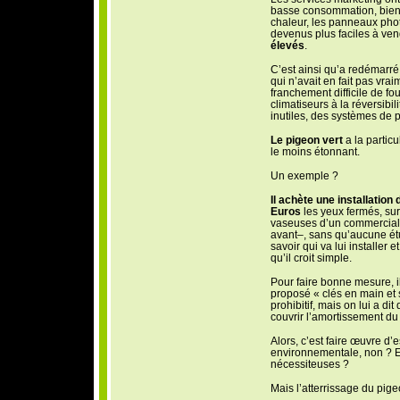
basse consommation, bient
chaleur, les panneaux photo
devenus plus faciles à ve
élevés
.
C’est ainsi qu’a redémarré
qui n’avait en fait pas vraim
franchement difficile de 
climatiseurs à la réversibi
inutiles, des systèmes de p
Le pigeon vert
a la particu
le moins étonnant.
Un exemple ?
Il achète une installatio
Euros
les yeux fermés, sur
vaseuses d’un commercial –
avant–, sans qu’aucune étud
savoir qui va lui installer 
qu’il croit simple.
Pour faire bonne mesure, i
proposé « clés en main et 
prohibitif, mais on lui a d
couvrir l’amortissement du m
Alors, c’est faire œuvre d’e
environnementale, non ? E
nécessiteuses ?
Mais l’atterrissage du pige