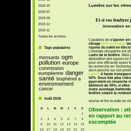
Lumière sur les vitr
2016-10
2016-07
2016-06
Et si vos fenêtres
2015-12
innovation en
2015-11
Toutes les archives
Capables de
s'ajuster en 
vitrage
photovoltaïque
lai
rayons du soleil en électri
Tags populaires
L'énergie récupérée est s
cadre de la fenêtre
. Mais 
ogm
monsanto
absorption des rayons en f
pollution
europe
pour une efficacité assez fa
de recherche en Technologi
commission
alors penché sur ces prob
danger
européenne
solaire
à haute transparen
santé
50%
.
Deux fois plus chère
bisphénol a
pourraient en revanche r
environnement
bâtiment de 30%, si elles
cancer
Autre avantage inattendu,
fenêtre solaire la rendrai
Août 2026
sourve et lire la suite en c
D
L
M
M
J
V
S
Observation : at
1
en rapport au re
2
3
4
5
6
7
8
escomptée
9
10
11
12
13
14
15
16
17
18
19
20
21
22