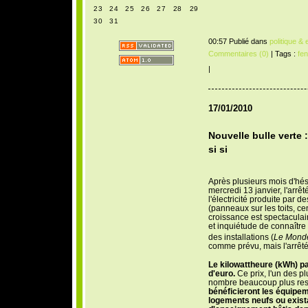
23
24
25
26
27
28
29
30
31
00:57 Publié dans
politique &
Commentaires (0)
| Tags :
fen
|
17/01/2010
Nouvelle bulle verte 
si si
A
près plusieurs mois d'hés
mercredi 13 janvier, l'arrêté
l'électricité produite par d
(panneaux sur les toits, cent
croissance est spectaculai
et inquiétude de connaître c
des installations (
Le Mond
comme prévu, mais l'arrêté
Le kilowattheure (kWh) p
d'euro.
Ce prix, l'un des p
nombre beaucoup plus restr
bénéficieront les équipem
logements neufs ou exist