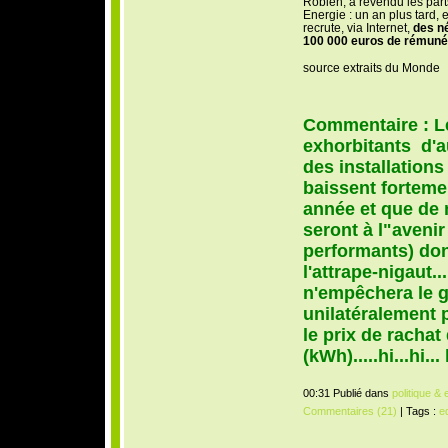
Robien, a revendu les part
Energie : un an plus tard, 
recrute, via Internet,
des né
100 000 euros de rémunér
source extraits du Monde
Commentaire : Les
exhorbitants d'a
des installations
baissent forteme
année et que de 
seront à l"aveni
performants) do
l'attrape-nigaut..
n'empêchera le 
unilatéralement p
le prix de rachat
(kWh).....hi...hi... h
00:31 Publié dans
politique &
Commentaires (21)
| Tags :
e