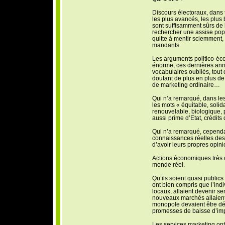
Discours électoraux, dans 
les plus avancés, les plus 
sont suffisamment sûrs de 
rechercher une assise popu
quitte à mentir sciemment,
mandants.
Les arguments politico-éc
énorme, ces dernières anné
vocabulaires oubliés, tout 
doutant de plus en plus de l
de marketing ordinaire…
Qui n’a remarqué, dans les
les mots « équitable, soli
renouvelable, biologique, 
aussi prime d’Etat, crédits
Qui n’a remarqué, cependa
connaissances réelles des 
d’avoir leurs propres opini
Actions économiques très c
monde réel.
Qu’ils soient quasi public
ont bien compris que l’indi
locaux, allaient devenir se
nouveaux marchés allaient 
monopole devaient être dé
promesses de baisse d’imp
Les services marketing ont