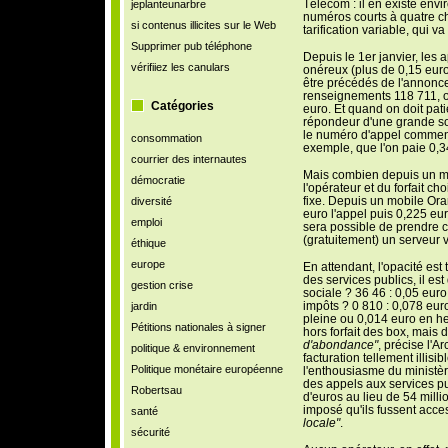
Télécom : il en existe envir
jeplanteunarbre
numéros courts à quatre ch
si contenus illicites sur le Web
tarification variable, qui v
Supprimer pub téléphone
Depuis le 1er janvier, les 
vérifiiez les canulars
onéreux (plus de 0,15 euro
être précédés de l'annonce 
renseignements 118 711, o
Catégories
euro. Et quand on doit pat
répondeur d'une grande so
le numéro d'appel commenc
consommation
exemple, que l'on paie 0,34
courrier des internautes
Mais combien depuis un mo
démocratie
l'opérateur et du forfait ch
fixe. Depuis un mobile Ora
diversité
euro l'appel puis 0,225 euro
emploi
sera possible de prendre 
(gratuitement) un serveur v
éthique
europe
En attendant, l'opacité es
des services publics, il est 
gestion crise
sociale ? 36 46 : 0,05 euro
impôts ? 0 810 : 0,078 eur
jardin
pleine ou 0,014 euro en h
Pétitions nationales à signer
hors forfait des box, mais 
d'abondance"
, précise l'A
politique & environnement
facturation tellement illisi
Politique monétaire européenne
l'enthousiasme du ministère
des appels aux services pub
Robertsau
d'euros au lieu de 54 milli
imposé qu'ils fussent acce
santé
locale"
.
sécurité