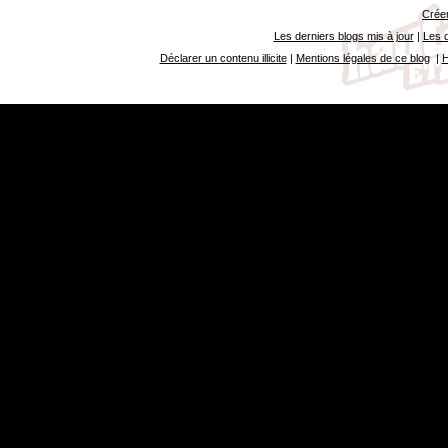
Créer
Les derniers blogs mis à jour
|
Les d
Déclarer un contenu illicite
|
Mentions légales de ce blog
|
H