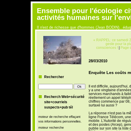
Ensemble pour l'écologie ci
activités humaines sur l'en
Il n'est de richesse que d'hommes (Jean BODIN)...édu
« RAPPEL: ce samedi 27
geste pour la pl
consciences !
|
Page d
28/03/2010
Enquête Les coûts m
Rechercher
I
l est difficile, aujourd'hu
y a une vingtaine d'années
services marchands à faib
Recherch Web+sécurité
réellement un appel télép
chiffres commence par 08, 
site+courriels
surtaxé lui aussi ?
suspects+pub tél
La réponse n'est pas la m
moteur de recherche effaçant
ligne France Télécom, une 
mobile. L'Autorité de régu
vos informations personnelles.
et des postes (Arcep), ge
moteur recherche
publie sur son site la liste