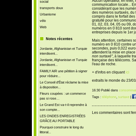
Aucun opérateur, en effet,
social
communication locale... En 
transports doux
considérant que les numér
des numéros surtaxés, du f
Urbanisme
compris dans le forfait des
gratuité pour les communi
vélo
01, 02, 03, 04, 05 ou 09, d
Web
numéros en 0 810 sont donc
entreprises depuis le 1er j
Notes récentes
Mais attention, certaines s
numéro en 0 810 contre un
secondes, puis 0,022 euro
Jordanie, Afghanistan et Turquie
attendent la mise en plac
interdisent...
non surtaxé"
, à laquelle tr
Jordanie, Afghanistan et Turquie
française des télécoms. Sa 
l'eau de roche.
interdisent...
FAMILY AIR une pétition à signer
+ d'infos en cliquant
ici
pour réduire...
extraits le monde du 23/0
Le Conseil d'État réclame la mise
à disposition...
16:30 Publié dans
consommat
Fleurs coupées : un commerce
Tags :
téléphone
,
surtaxe
|
pas si rose…
Le Grand Est va-t-il reprendre à
son compte...
Les commentaires sont fe
LES ONDES ENREGISTRÉES
GRÂCE AU PORTABLE
Pourquoi construire le long du
littoral...