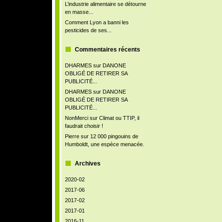
L’industrie alimentaire se détourne
en masse...
Comment Lyon a banni les
pesticides de ses...
Commentaires récents
DHARMES
sur
DANONE
OBLIGÉ DE RETIRER SA
PUBLICITÉ...
DHARMES
sur
DANONE
OBLIGÉ DE RETIRER SA
PUBLICITÉ...
NonMerci
sur
Climat ou TTIP, il
faudrait choisir !
Pierre
sur
12 000 pingouins de
Humboldt, une espèce menacée.
Archives
2020-02
2017-06
2017-02
2017-01
2016-11