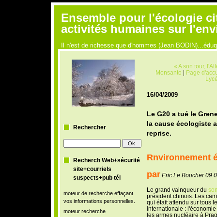
Ensemble pour l'écologie ci
activités humaines sur l'en
Il n'est de richesse que d'hommes (Jean BODIN)...édu
« A son tour, l'
Monsanto
|
Page d'accu
Lycé
16/04/2009
Le G20 a tué le Grene
la cause écologiste a 
Rechercher
reprise.
Rnvironnement 
Recherch Web+sécurité
site+courriels
par
Eric Le Boucher 09.
suspects+pub tél
Le grand vainqueur du
so
moteur de recherche effaçant
président chinois. Les ca
vos informations personnelles.
qui était attendu sur tous l
internationale : l'économie
moteur recherche
les armes nucléaire à Prague