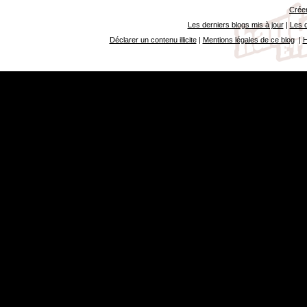
Créer
Les derniers blogs mis à jour
|
Les d
Déclarer un contenu illicite
|
Mentions légales de ce blog
|
H