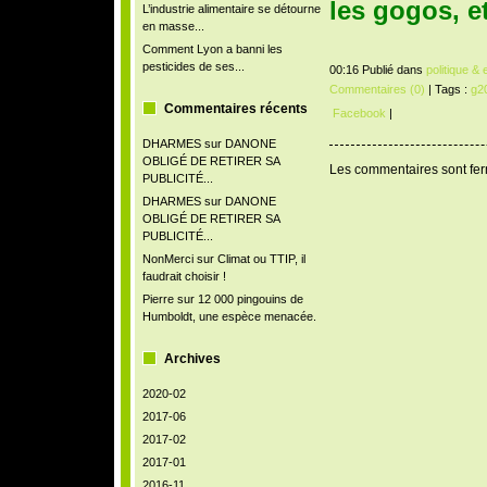
les gogos, e
L’industrie alimentaire se détourne
en masse...
Comment Lyon a banni les
pesticides de ses...
00:16 Publié dans
politique &
Commentaires (0)
| Tags :
g2
Commentaires récents
Facebook
|
DHARMES
sur
DANONE
OBLIGÉ DE RETIRER SA
Les commentaires sont fe
PUBLICITÉ...
DHARMES
sur
DANONE
OBLIGÉ DE RETIRER SA
PUBLICITÉ...
NonMerci
sur
Climat ou TTIP, il
faudrait choisir !
Pierre
sur
12 000 pingouins de
Humboldt, une espèce menacée.
Archives
2020-02
2017-06
2017-02
2017-01
2016-11