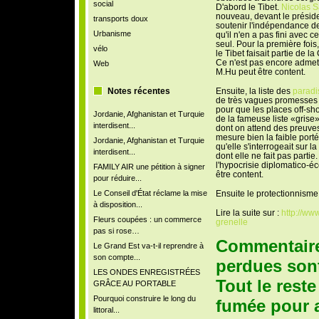
social
D'abord le Tibet.
Nicolas 
nouveau, devant le préside
transports doux
soutenir l'indépendance de
Urbanisme
qu'il n'en a pas fini avec ce
seul. Pour la première foi
vélo
le Tibet faisait partie de la
Ce n'est pas encore admett
Web
M.Hu peut être content.
Ensuite, la liste des
paradi
Notes récentes
de très vagues promesses 
pour que les places off-s
Jordanie, Afghanistan et Turquie
de la fameuse liste «grise
interdisent...
dont on attend des preuves
mesure bien la faible port
Jordanie, Afghanistan et Turquie
qu'elle s'interrogeait sur l
interdisent...
dont elle ne fait pas part
l'hypocrisie diplomatico-
FAMILY AIR une pétition à signer
être content.
pour réduire...
Ensuite le protectionnisme...........
Le Conseil d'État réclame la mise
à disposition...
Lire la suite sur :
http://ww
Fleurs coupées : un commerce
grenelle
pas si rose…
Commentaires
Le Grand Est va-t-il reprendre à
son compte...
perdues sont
LES ONDES ENREGISTRÉES
Tout le reste
GRÂCE AU PORTABLE
Pourquoi construire le long du
fumée pour a
littoral...