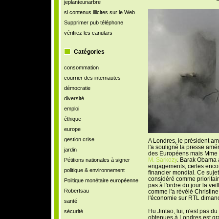
jeplanteunarbre
si contenus illicites sur le Web
Supprimer pub téléphone
vérifiiez les canulars
Catégories
consommation
courrier des internautes
démocratie
diversité
emploi
éthique
europe
gestion crise
A Londres, le président am
l'a souligné la presse amér
jardin
des Européens mais Mme M
M. Sarkozy
. Barak Obama a
Pétitions nationales à signer
engagements, certes encor
politique & environnement
financier mondial. Ce sujet
considéré comme prioritaire
Politique monétaire européenne
pas à l'ordre du jour la veil
Robertsau
comme l'a révélé Christine
l'économie sur RTL dimanch
santé
Hu Jintao, lui, n'est pas du
sécurité
obtenues à Londres est gr