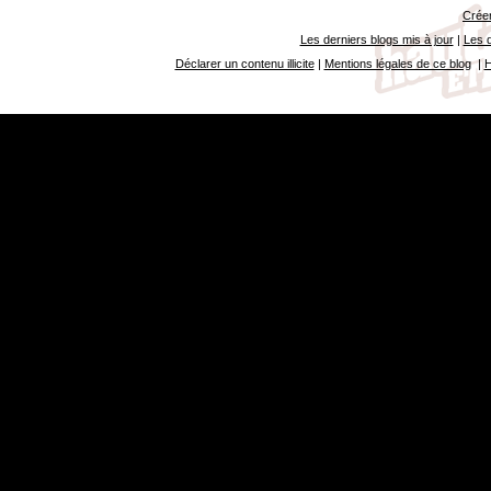
Créer
Les derniers blogs mis à jour
|
Les d
Déclarer un contenu illicite
|
Mentions légales de ce blog
|
H