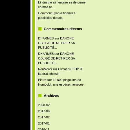
L’industrie alimentaire se détourne
en masse...
Comment Lyon a banni les
pesticides de ses...
Commentaires récents
DHARMES
sur
DANONE
OBLIGÉ DE RETIRER SA
PUBLICITÉ...
DHARMES
sur
DANONE
OBLIGÉ DE RETIRER SA
PUBLICITÉ...
NonMerci
sur
Climat ou TTIP, il
faudrait choisir !
Pierre
sur
12 000 pingouins de
Humboldt, une espèce menacée.
Archives
2020-02
2017-06
2017-02
2017-01
2016-11