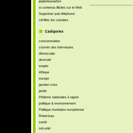
jeplanteunarbre
si contenus illicites sur le Web
Supprimer pub téléphone
vérifiiez les canulars
Catégories
consommation
courrier des internautes
démocratie
diversité
emploi
éthique
europe
gestion crise
jardin
Pétitions nationales à signer
politique & environnement
Politique monétaire européenne
Robertsau
santé
sécurité