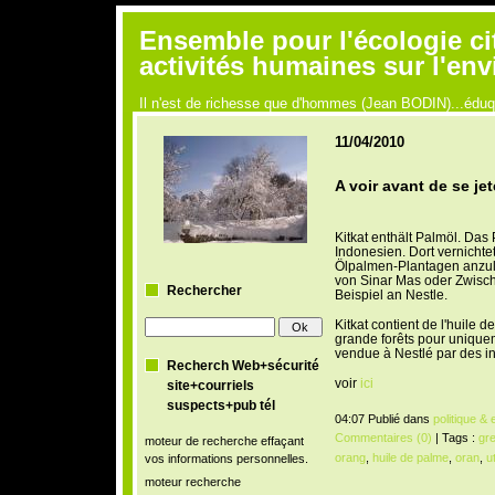
Ensemble pour l'écologie ci
activités humaines sur l'en
Il n'est de richesse que d'hommes (Jean BODIN)...édu
11/04/2010
A voir avant de se jete
Kitkat enthält Palmöl. Da
Indonesien. Dort vernichte
Ölpalmen-Plantagen anzule
von Sinar Mas oder Zwisch
Rechercher
Beispiel an Nestle.
Kitkat contient de l'huile 
grande forêts pour uniquem
vendue à Nestlé par des i
Recherch Web+sécurité
voir
ici
site+courriels
suspects+pub tél
04:07 Publié dans
politique &
Commentaires (0)
| Tags :
gr
moteur de recherche effaçant
orang
,
huile de palme
,
oran
,
u
vos informations personnelles.
moteur recherche