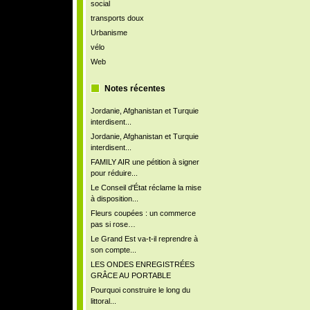
social
transports doux
Urbanisme
vélo
Web
Notes récentes
Jordanie, Afghanistan et Turquie
interdisent...
Jordanie, Afghanistan et Turquie
interdisent...
FAMILY AIR une pétition à signer
pour réduire...
Le Conseil d'État réclame la mise
à disposition...
Fleurs coupées : un commerce
pas si rose…
Le Grand Est va-t-il reprendre à
son compte...
LES ONDES ENREGISTRÉES
GRÂCE AU PORTABLE
Pourquoi construire le long du
littoral...