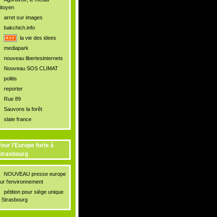
itoyen
arret sur images
bakchich.info
la vie des idees
mediapark
nouveau libertesinternets
Nouveau SOS CLIMAT
politis
reporter
Rue 89
Sauvons la forêt
slate france
our l'Europe forte à
trasbourg
NOUVEAU presse europe
ur l'environnement
pétition pour siège unique
 Strasbourg