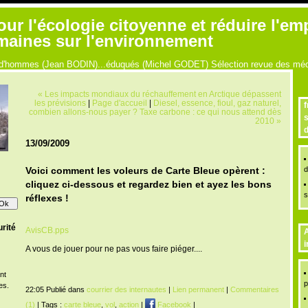
r l'écologie citoyenne et réduire l'em
umaines sur l'environnement
ue d'hommes (Jean BODIN)...éduqués (Michel GODET) Sélection revue des médi
« Les impacts mondiaux du réchauffement en Arctique dépassent
les prévisions
|
Page d'accueil
|
Diesel, essence, fioul, gaz naturel,
f
combien allons-nous payer ? Taxe carbone : ce qui nous attend dès
s
2010 »
d
13/09/2009
d
Voici comment les voleurs de Carte Bleue opèrent :
cliquez ci-dessous et regardez bien et ayez les bons
s
réflexes !
rité
AvisCB.pps
A
i
A vous de jouer pour ne pas vous faire piéger....
nt
p
es.
22:05 Publié dans
courrier des internautes
|
Lien permanent
|
Commentaires
(1)
| Tags :
carte bleue
,
vol
,
action
|
Facebook
|