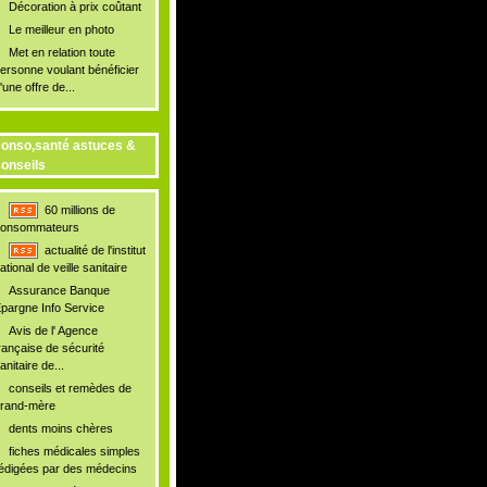
Décoration à prix coûtant
Le meilleur en photo
Met en relation toute
ersonne voulant bénéficier
'une offre de...
onso,santé astuces &
onseils
60 millions de
onsommateurs
actualité de l'institut
ational de veille sanitaire
Assurance Banque
pargne Info Service
Avis de l' Agence
rançaise de sécurité
anitaire de...
conseils et remèdes de
rand-mère
dents moins chères
fiches médicales simples
édigées par des médecins