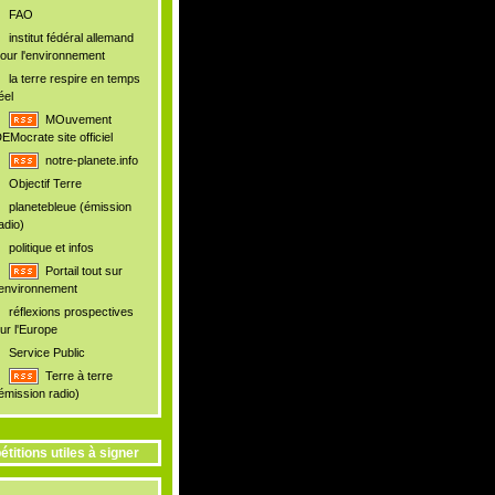
FAO
institut fédéral allemand
our l'environnement
la terre respire en temps
éel
MOuvement
EMocrate site officiel
notre-planete.info
Objectif Terre
planetebleue (émission
adio)
politique et infos
Portail tout sur
'environnement
réflexions prospectives
ur l'Europe
Service Public
Terre à terre
émission radio)
étitions utiles à signer