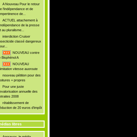
A Nouveau Pour le retour
e l'indépendance et de
'impertinence de...
ACTUEL attachement à
'indépendance de la presse
t au pluralisme...
interdiction Cruiser
nsecticide classé dangereux
our...
NOUVEAU contre
e Bisphénol A
NOUVEAU
imitation vitesse auoroute
nouveau pétition pour des
oitures + propres
Pour une juste
evalorisation annuelle des
etraites 2008
rétablissement de
éduction de 20 euros d'impôt
édias libres
Agoravox, le média