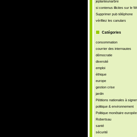
jeplanteunarbre
si contenus illicites sur le 
Supprimer pub téléphone
vérifiiez les canulars
Catégories
consommation
courrier des internautes
démocratie
diversité
emploi
éthique
europe
gestion crise
jardin
Pétitions nationales à signer
politique & environnement
Politique monétaire europé
Robertsau
santé
sécurité