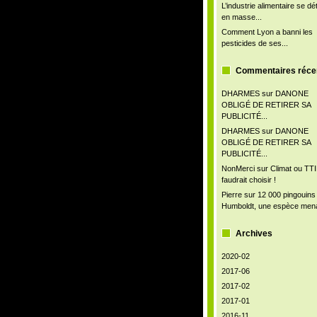
L’industrie alimentaire se d
en masse...
Comment Lyon a banni les
pesticides de ses...
Commentaires réce
DHARMES
sur
DANONE
OBLIGÉ DE RETIRER SA
PUBLICITÉ...
DHARMES
sur
DANONE
OBLIGÉ DE RETIRER SA
PUBLICITÉ...
NonMerci
sur
Climat ou TTIP
faudrait choisir !
Pierre
sur
12 000 pingouins
Humboldt, une espèce men
Archives
2020-02
2017-06
2017-02
2017-01
2016-11