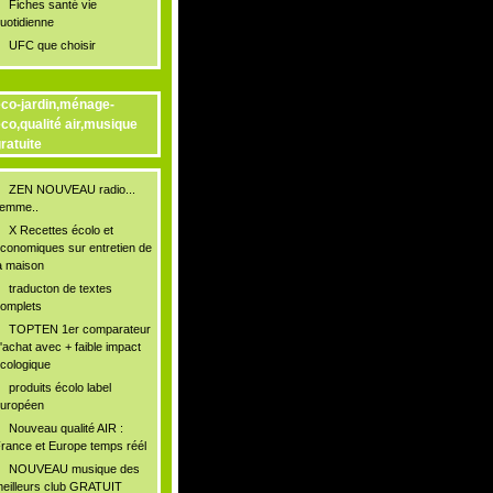
Fiches santé vie
uotidienne
UFC que choisir
co-jardin,ménage-
co,qualité air,musique
ratuite
ZEN NOUVEAU radio...
lemme..
X Recettes écolo et
conomiques sur entretien de
a maison
traducton de textes
omplets
TOPTEN 1er comparateur
'achat avec + faible impact
cologique
produits écolo label
uropéen
Nouveau qualité AIR :
rance et Europe temps réél
NOUVEAU musique des
eilleurs club GRATUIT