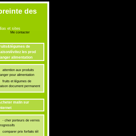
preinte des
as et sites
Me contacter
ruits&légumes de
aison/évitez les prod
anger alimentation
attention aux produits
anger pour alimentation
fruits et légumes de
aison document permanent
cheter malin sur
nternet
- cher porteurs de verres
rogressifs
comparer prix forfaits tél