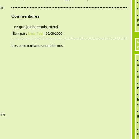
Web
Commentaires
p
d
ce que je cherchais, merci
Écrit par :
Nina_Tool
| 19/09/2009
c
Les commentaires sont fermés.
c
c
n
E
f
s
enne
g
r