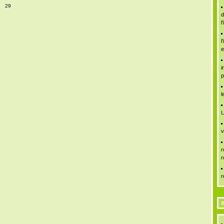
29
d
l
l
e
i
p
l
L
v
r
r
r
m