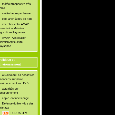
météo prospective très
iable
météo heure par heure
éco-jardin à peu de frais
chercher votre AMAP
ssociation Maintien
griculture Paysanne
AMAP : Association
aintien Agriculture
aysanne
olitique et
Environnement
A Nouveau Les désastres
nnoncés sur notre
nvironnement sur TV 5
actualités sur
'environnement
cap21 corinne lepage
Défense du bien-être des
nimaux
EUROACTIV