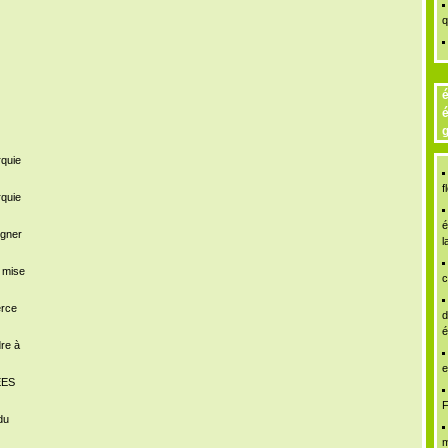
q
é
é
g
rquie
f
rquie
é
igner
l
a mise
c
erce
d
é
dre à
e
ÉES
F
du
m