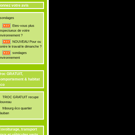
onnez votre avis
sondages
Etes-vous plus
espectueux de votre
nvironnement ?
NOUVEAU Pour ou
ontre le travail le dimanche ?
sondages
nvironnement
roc GRATUIT,
omportement & habitat
éco
TROC GRATUIT recupe
ouveau
fribourg éco quartier
auban
ovoiturage, transport
oux et véhicules verts