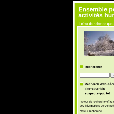
Ensemble pou
activités h
Il n'est de richesse q
Rechercher
Recherch Web+sécu
site+courriels
suspects+pub tél
moteur de recherche effaça
vos informations personnell
moteur recherche