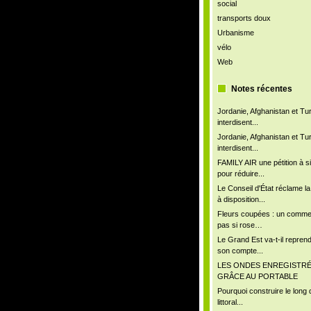
social
transports doux
Urbanisme
vélo
Web
Notes récentes
Jordanie, Afghanistan et Tu
interdisent...
Jordanie, Afghanistan et Tu
interdisent...
FAMILY AIR une pétition à s
pour réduire...
Le Conseil d'État réclame l
à disposition...
Fleurs coupées : un comm
pas si rose…
Le Grand Est va-t-il repren
son compte...
LES ONDES ENREGISTR
GRÂCE AU PORTABLE
Pourquoi construire le long 
littoral...