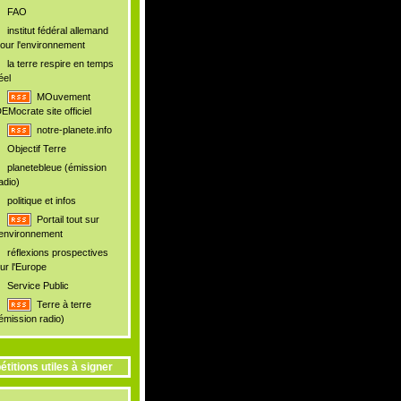
FAO
institut fédéral allemand
our l'environnement
la terre respire en temps
éel
MOuvement
EMocrate site officiel
notre-planete.info
Objectif Terre
planetebleue (émission
adio)
politique et infos
Portail tout sur
'environnement
réflexions prospectives
ur l'Europe
Service Public
Terre à terre
émission radio)
étitions utiles à signer