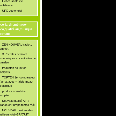
Fiches santé vie
uotidienne
UFC que choisir
co-jardin,ménage-
co,qualité air,musique
ratuite
ZEN NOUVEAU radio...
lemme..
X Recettes écolo et
conomiques sur entretien de
a maison
traducton de textes
omplets
TOPTEN 1er comparateur
'achat avec + faible impact
cologique
produits écolo label
uropéen
Nouveau qualité AIR :
rance et Europe temps réél
NOUVEAU musique des
eilleurs club GRATUIT