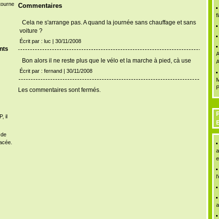
étourne
Commentaires
f
Cela ne s'arrange pas. A quand la journée sans chauffage et sans
voiture ?
Écrit par : luc | 30/11/2008
nts
A
Bon alors il ne reste plus que le vélo et la marche à pied, cà use
A
Écrit par : fernand | 30/11/2008
M
P
Les commentaires sont fermés.
P
, il
 de
acée.
a
e
l
a