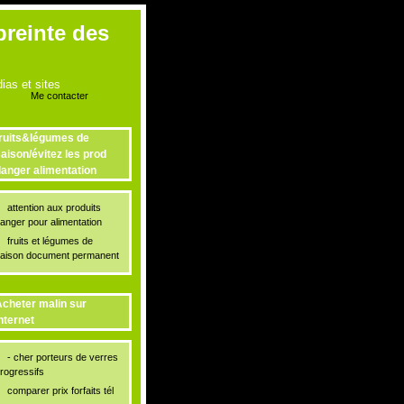
preinte des
as et sites
Me contacter
ruits&légumes de
aison/évitez les prod
anger alimentation
attention aux produits
anger pour alimentation
fruits et légumes de
aison document permanent
cheter malin sur
nternet
- cher porteurs de verres
xyde de carbone dans l’atmosphère atteignent de nouveaux records
rogressifs
comparer prix forfaits tél