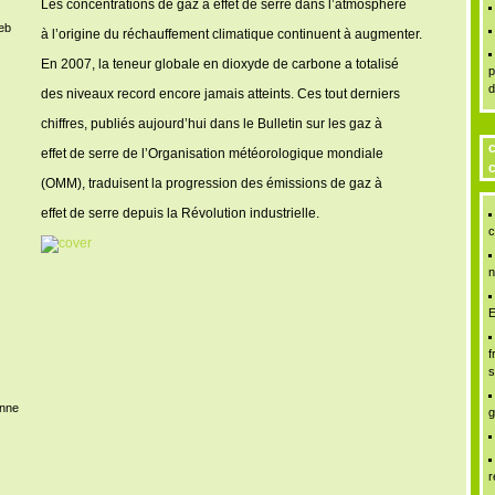
Les concentrations de gaz à effet de serre dans l’atmosphère
Web
à l’origine du réchauffement climatique continuent à augmenter.
En 2007, la teneur globale en dioxyde de carbone a totalisé
p
d
des niveaux record encore jamais atteints. Ces tout derniers
chiffres, publiés aujourd’hui dans le Bulletin sur les gaz à
c
effet de serre de l’Organisation météorologique mondiale
c
(OMM), traduisent la progression des émissions de gaz à
effet de serre depuis la Révolution industrielle.
c
n
E
f
s
enne
g
r