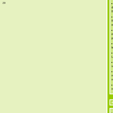
29
d
l
l
e
i
p
l
L
v
r
r
r
m