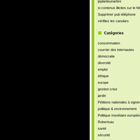
jeplanteunarbre
si contenus illicites sur le 
Supprimer pub téléphone
vérifiiez les canulars
Catégories
consommation
courrier des internautes
démocratie
diversité
emploi
éthique
europe
gestion crise
jardin
Pétitions nationales à signer
politique & environnement
Politique monétaire europé
Robertsau
santé
sécurité