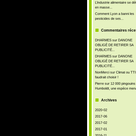
L’industrie alimentaire se d
en masse...
Comment Lyon a banni les
pesticides de ses...
Commentaires réce
DHARMES
sur
DANONE
OBLIGÉ DE RETIRER SA
PUBLICITÉ...
DHARMES
sur
DANONE
OBLIGÉ DE RETIRER SA
PUBLICITÉ...
NonMerci
sur
Climat ou TTIP
faudrait choisir !
Pierre
sur
12 000 pingouins
Humboldt, une espèce men
Archives
2020-02
2017-06
2017-02
2017-01
2016-11