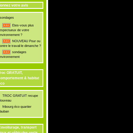
onnez votre avis
sondages
Etes-vous plus
espectueux de votre
nvironnement ?
NOUVEAU Pour ou
ontre le travail le dimanche ?
sondages
nvironnement
roc GRATUIT,
omportement & habitat
éco
TROC GRATUIT recupe
ouveau
fribourg éco quartier
auban
ovoiturage, transport
oux et véhicules verts