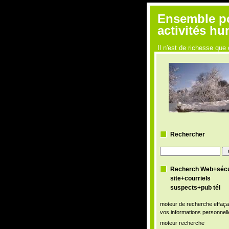
Ensemble pou
activités h
Il n'est de richesse q
Rechercher
Recherch Web+sécu
site+courriels
suspects+pub tél
moteur de recherche effaça
vos informations personnell
moteur recherche