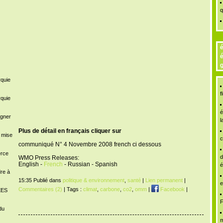
q
é
é
g
rquie
f
rquie
é
igner
l
Plus de détail en français cliquer sur
a mise
c
communiqué N° 4 Novembre 2008 french ci dessous
erce
d
WMO Press Releases:
English -
French
- Russian - Spanish
é
dre à
15:35 Publié dans
politique & environnement
,
santé
|
Lien permanent
|
e
Commentaires (2)
| Tags :
climat
,
carbone
,
co2
,
omm
|
Facebook
|
ÉES
F
du
m