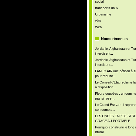
social
transports doux
Urbanisme
vélo
Web
Notes récentes
Jordanie, Afghanistan et Tu
interdisent...
Jordanie, Afghanistan et Tu
interdisent...
FAMILY AIR une pétition à s
pour réduire...
Le Conseil d'État réclame l
à disposition...
Fleurs coupées : un comm
pas si rose…
Le Grand Est va-t-il repren
son compte...
LES ONDES ENREGISTR
GRÂCE AU PORTABLE
Pourquoi construire le long 
littoral...