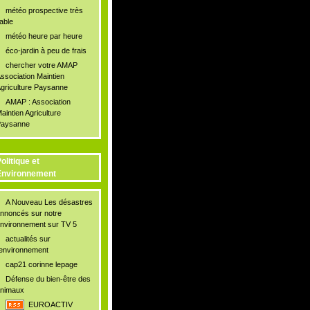
météo prospective très
iable
météo heure par heure
éco-jardin à peu de frais
chercher votre AMAP
ssociation Maintien
griculture Paysanne
AMAP : Association
aintien Agriculture
aysanne
olitique et
Environnement
A Nouveau Les désastres
nnoncés sur notre
nvironnement sur TV 5
actualités sur
'environnement
cap21 corinne lepage
Défense du bien-être des
nimaux
EUROACTIV