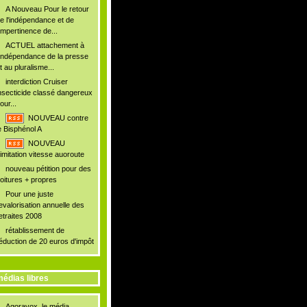
A Nouveau Pour le retour
e l'indépendance et de
'impertinence de...
ACTUEL attachement à
'indépendance de la presse
t au pluralisme...
interdiction Cruiser
nsecticide classé dangereux
our...
NOUVEAU contre
e Bisphénol A
NOUVEAU
imitation vitesse auoroute
nouveau pétition pour des
oitures + propres
Pour une juste
evalorisation annuelle des
etraites 2008
rétablissement de
éduction de 20 euros d'impôt
édias libres
Agoravox, le média