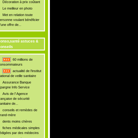
Décoration à prix coûtant
Le meilleur en photo
Met en relation toute
ersonne voulant bénéficier
'une offre de...
onso,santé astuces &
onseils
60 millions de
onsommateurs
actualité de l'institut
ational de veille sanitaire
Assurance Banque
pargne Info Service
Avis de l' Agence
rançaise de sécurité
anitaire de...
conseils et remèdes de
rand-mère
dents moins chères
fiches médicales simples
édigées par des médecins