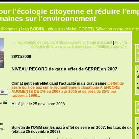
r l'écologie citoyenne et réduire l'em
umaines sur l'environnement
ue d'hommes (Jean BODIN)...éduqués (Michel GODET) Sélection revue des médi
« l'Eco-Guide de l'étudiant Strasbourgeois
|
Page d'accueil
|
Pour la
défense du droit à la libre expression : Pétition à signer »
f
s
28/11/2008
d
NIVEAU RECORD de gaz à effet de SERRE en 2007
d
Climat petit entrefilet dand l'actualité mais gravissime
L'effet de
serre dû à ce gaz sur le réchauffement climatique A ENCORE
s
AUGMENTE DE 1% en 2007 sur 2006 et de près de 25% par
rapport à 1990...
rité
Mis à jour le 25 novembre 2008
A
i
nt
Bulletin de l’OMM sur les gaz à effet de serre en 2007: les taux de dio
p
es.
(état au 25 novembre 2008)