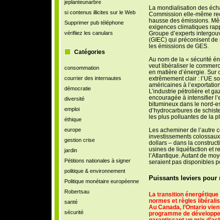
jeplanteunarbre
La mondialisation des éch
si contenus illicites sur le Web
Commission elle-même reco
hausse des émissions. Même
Supprimer pub téléphone
exigences climatiques rapp
vérifiiez les canulars
Groupe d’experts intergouv
(GIEC) qui préconisent de
les émissions de GES.
Catégories
Au nom de la « sécurité é
veut libéraliser le commerc
consommation
en matière d’énergie. Sur 
courrier des internautes
extrêmement clair : l’UE so
américaines à l’exportation
démocratie
L’industrie pétrolière et g
encouragée à intensifier l’
diversité
bitumineux dans le nord-es
emploi
d’hydrocarbures de schiste
les plus polluantes de la p
éthique
europe
Les acheminer de l’autre c
investissements colossaux 
gestion crise
dollars – dans la construct
usines de liquéfaction et r
jardin
l’Atlantique. Autant de moy
Pétitions nationales à signer
seraient pas disponibles po
politique & environnement
Puissants leviers pour 
Politique monétaire européenne
Robertsau
La transition énergétique 
normes et règles libérali
santé
Au Canada, l’Ontario vien
sécurité
programme de développem
garantissant un prix d’ac