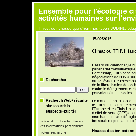
Ensemble pour l'écologie ci
activités humaines sur l'en
Il n'est de richesse que d'hommes (Jean BODIN)...édu
15/02/2015
Climat ou TTIP, il faud
Hasard du calendrier, le h
partenariat transatlantiqu
Partnership, TTIP) cette s
négociations de l’ONU sur
Rechercher
au 13 février. Ce télescopa
de la libéralisation des éc
contre le dérèglement clim
pouvaient être dissociés.
Recherch Web+sécurité
Le mandat dont dispose l
le TTIP ne fait aucune men
site+courriels
l’Europe et les Etats-Unis 
suspects+pub tél
à effet de serre (GES) et 
marchandises aux dérèglem
fret serait responsable de
moteur de recherche effaçant
vos informations personnelles.
Hausse des émissions
moteur recherche