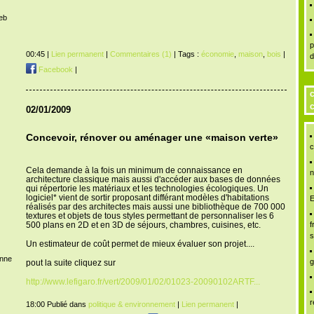
Web
p
00:45 |
Lien permanent
|
Commentaires (1)
| Tags :
économie
,
maison
,
bois
|
d
Facebook
|
c
c
02/01/2009
Concevoir, rénover ou aménager une «maison verte»
c
Cela demande à la fois un minimum de connaissance en
n
architecture classique mais aussi d'accéder aux bases de données
qui répertorie les matériaux et les technologies écologiques. Un
logiciel* vient de sortir proposant différant modèles d'habitations
E
réalisés par des architectes mais aussi une bibliothèque de 700 000
textures et objets de tous styles permettant de personnaliser les 6
500 plans en 2D et en 3D de séjours, chambres, cuisines, etc.
f
s
Un estimateur de coût permet de mieux évaluer son projet....
enne
g
pout la suite cliquez sur
http://www.lefigaro.fr/vert/2009/01/02/01023-20090102ARTF...
r
18:00 Publié dans
politique & environnement
|
Lien permanent
|