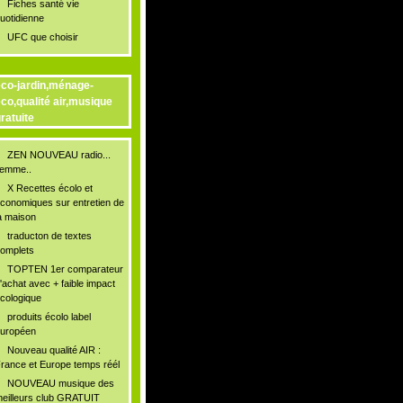
Fiches santé vie
uotidienne
UFC que choisir
co-jardin,ménage-
co,qualité air,musique
ratuite
ZEN NOUVEAU radio...
lemme..
X Recettes écolo et
conomiques sur entretien de
a maison
traducton de textes
omplets
TOPTEN 1er comparateur
'achat avec + faible impact
cologique
produits écolo label
uropéen
Nouveau qualité AIR :
rance et Europe temps réél
NOUVEAU musique des
eilleurs club GRATUIT