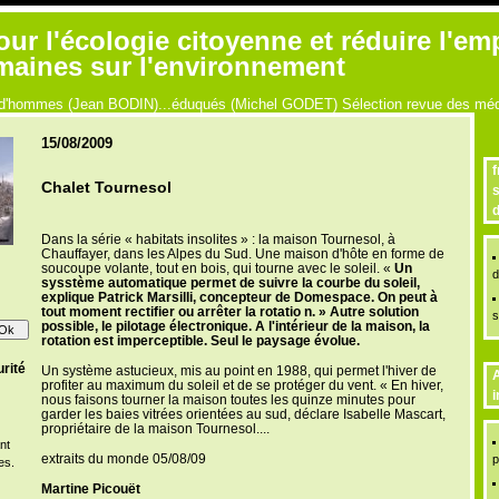
r l'écologie citoyenne et réduire l'em
umaines sur l'environnement
ue d'hommes (Jean BODIN)...éduqués (Michel GODET) Sélection revue des médi
15/08/2009
f
Chalet Tournesol
s
d
Dans la série « habitats insolites » : la maison Tournesol, à
Chauffayer, dans les Alpes du Sud. Une maison d'hôte en forme de
soucoupe volante, tout en bois, qui tourne avec le soleil. «
Un
d
sysstème automatique permet de suivre la courbe du soleil,
explique Patrick Marsilli, concepteur de Domespace. On peut à
tout moment rectifier ou arrêter la rotatio n. » Autre solution
s
possible, le pilotage électronique. A l'intérieur de la maison, la
rotation est imperceptible. Seul le paysage évolue.
rité
Un système astucieux, mis au point en 1988, qui permet l'hiver de
A
profiter au maximum du soleil et de se protéger du vent. « En hiver,
i
nous faisons tourner la maison toutes les quinze minutes pour
garder les baies vitrées orientées au sud, déclare Isabelle Mascart,
propriétaire de la maison Tournesol....
nt
extraits du monde 05/08/09
p
es.
Martine Picouët