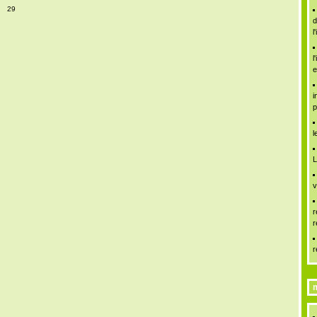
29
d
l
l
e
i
p
l
L
v
r
r
r
m