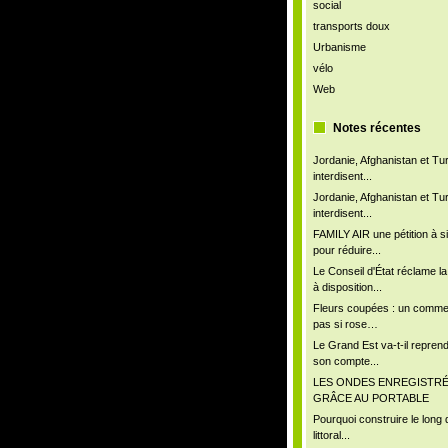
social
transports doux
Urbanisme
vélo
Web
Notes récentes
Jordanie, Afghanistan et Tu
interdisent...
Jordanie, Afghanistan et Tu
interdisent...
FAMILY AIR une pétition à s
pour réduire...
Le Conseil d'État réclame l
à disposition...
Fleurs coupées : un comm
pas si rose…
Le Grand Est va-t-il repren
son compte...
LES ONDES ENREGISTR
GRÂCE AU PORTABLE
Pourquoi construire le long 
littoral...