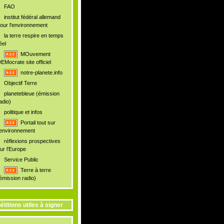
FAO
institut fédéral allemand
our l'environnement
la terre respire en temps
éel
MOuvement
EMocrate site officiel
notre-planete.info
Objectif Terre
planetebleue (émission
adio)
politique et infos
Portail tout sur
'environnement
réflexions prospectives
ur l'Europe
Service Public
Terre à terre
émission radio)
étitions utiles à signer