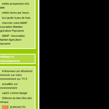
météo prospective très
iable
météo heure par heure
éco-jardin à peu de frais
chercher votre AMAP
ssociation Maintien
griculture Paysanne
AMAP : Association
aintien Agriculture
aysanne
olitique et
Environnement
A Nouveau Les désastres
nnoncés sur notre
nvironnement sur TV 5
actualités sur
'environnement
cap21 corinne lepage
Défense du bien-être des
nimaux
EUROACTIV