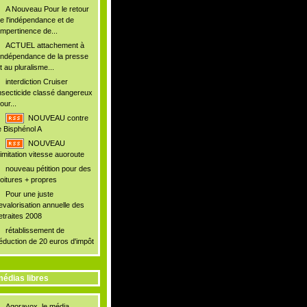
A Nouveau Pour le retour
e l'indépendance et de
'impertinence de...
ACTUEL attachement à
'indépendance de la presse
t au pluralisme...
interdiction Cruiser
nsecticide classé dangereux
our...
NOUVEAU contre
e Bisphénol A
NOUVEAU
imitation vitesse auoroute
nouveau pétition pour des
oitures + propres
Pour une juste
evalorisation annuelle des
etraites 2008
rétablissement de
éduction de 20 euros d'impôt
édias libres
Agoravox, le média