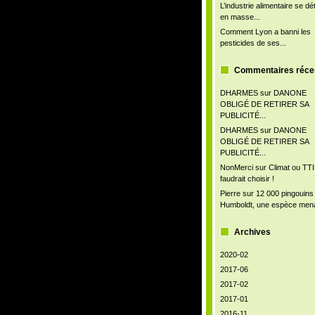
L’industrie alimentaire se d
en masse...
Comment Lyon a banni les
pesticides de ses...
Commentaires réce
DHARMES
sur
DANONE
OBLIGÉ DE RETIRER SA
PUBLICITÉ...
DHARMES
sur
DANONE
OBLIGÉ DE RETIRER SA
PUBLICITÉ...
NonMerci
sur
Climat ou TTIP
faudrait choisir !
Pierre
sur
12 000 pingouins
Humboldt, une espèce men
Archives
2020-02
2017-06
2017-02
2017-01
2016-11