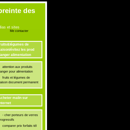
preinte des
as et sites
Me contacter
ruits&légumes de
aison/évitez les prod
anger alimentation
attention aux produits
anger pour alimentation
fruits et légumes de
aison document permanent
cheter malin sur
nternet
- cher porteurs de verres
rogressifs
comparer prix forfaits tél