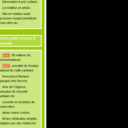
Décoration à prix coûtant
Le meilleur en photo
Met en relation toute
ersonne voulant bénéficier
'une offre de...
onso,santé astuces &
onseils
60 millions de
onsommateurs
actualité de l'institut
ational de veille sanitaire
Assurance Banque
pargne Info Service
Avis de l' Agence
rançaise de sécurité
anitaire de...
conseils et remèdes de
rand-mère
dents moins chères
fiches médicales simples
édigées par des médecins