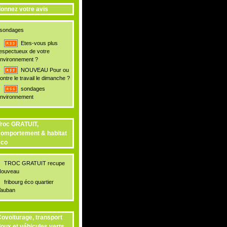
onnez votre avis
sondages
Etes-vous plus
espectueux de votre
nvironnement ?
NOUVEAU Pour ou
ontre le travail le dimanche ?
sondages
nvironnement
roc GRATUIT,
omportement & habitat
éco
TROC GRATUIT recupe
ouveau
fribourg éco quartier
auban
ovoiturage, transport
oux et véhicules verts