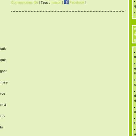
Commentaires (0)
| Tags :
maison
|
Facebook
|
q
é
é
g
rquie
f
rquie
é
igner
l
a mise
c
erce
d
é
dre à
e
ÉES
F
du
m