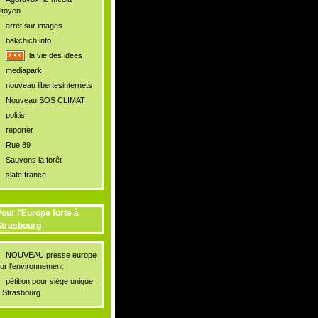
itoyen
arret sur images
bakchich.info
la vie des idees
mediapark
nouveau libertesinternets
Nouveau SOS CLIMAT
politis
reporter
Rue 89
Sauvons la forêt
slate france
our l'Europe forte à
trasbourg
NOUVEAU presse europe
ur l'environnement
pétition pour siège unique
 Strasbourg