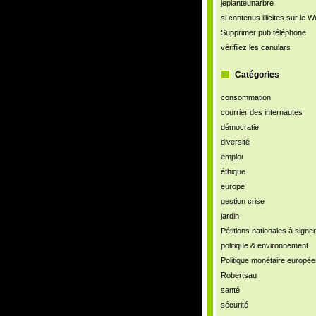
jeplanteunarbre
si contenus illicites sur le 
Supprimer pub téléphone
vérifiiez les canulars
Catégories
consommation
courrier des internautes
démocratie
diversité
emploi
éthique
europe
gestion crise
jardin
Pétitions nationales à signer
politique & environnement
Politique monétaire europé
Robertsau
santé
sécurité