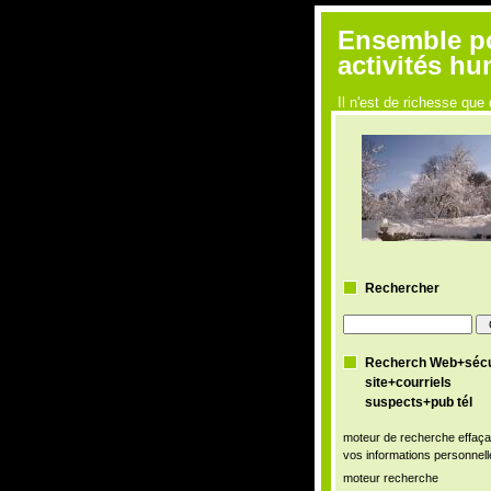
Ensemble pou
activités h
Il n'est de richesse q
Rechercher
Recherch Web+sécu
site+courriels
suspects+pub tél
moteur de recherche effaça
vos informations personnell
moteur recherche