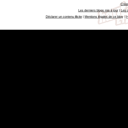
Créer
Les derniers blogs mis à jour
|
Les d
Déclarer un contenu illicite
|
Mentions légales de ce blog
|
H