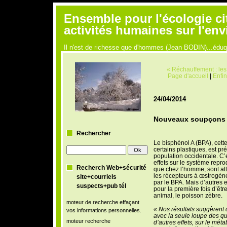
Ensemble pour l'écologie ci
activités humaines sur l'en
Il n'est de richesse que d'hommes (Jean BODIN)...édu
« Réchauffement : les
Page d'accueil
|
Enfin
24/04/2014
Nouveaux soupçons s
Rechercher
Le bisphénol A (BPA), cette
certains plastiques, est pr
population occidentale. C’
effets sur le système repro
Recherch Web+sécurité
que chez l’homme, sont attr
les récepteurs à œstrogèn
site+courriels
par le BPA.
Mais d’autres e
suspects+pub tél
pour la première fois d’êt
animal, le poisson zèbre.
moteur de recherche effaçant
« Nos résultats suggèrent q
vos informations personnelles.
avec la seule loupe des qu
moteur recherche
d’autres effets, sur le mé