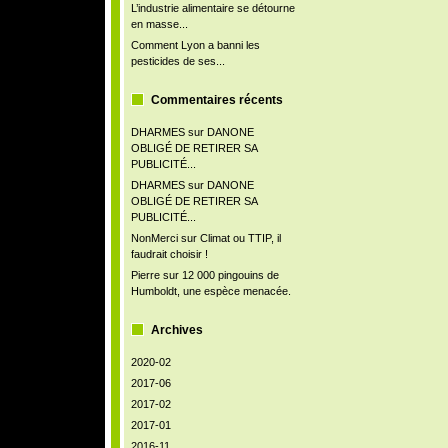
L’industrie alimentaire se détourne
en masse...
Comment Lyon a banni les
pesticides de ses...
Commentaires récents
DHARMES
sur
DANONE
OBLIGÉ DE RETIRER SA
PUBLICITÉ...
DHARMES
sur
DANONE
OBLIGÉ DE RETIRER SA
PUBLICITÉ...
NonMerci
sur
Climat ou TTIP, il
faudrait choisir !
Pierre
sur
12 000 pingouins de
Humboldt, une espèce menacée.
Archives
2020-02
2017-06
2017-02
2017-01
2016-11