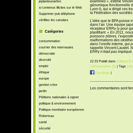
examinés »
, estime Vincent
jeplanteunarbre
génomique fonctionnelle 
si contenus illicites sur le Web
Lyon-I), qui a dirigé ces tr
la Fédération des sociétés
Supprimer pub téléphone
vérifiiez les canulars
L’idée que le BPA puisse in
dans l’air. Une équipe japo
récepteur ERRγ (γ pour gam
Catégories
plastifiant.
« En 2011, nous
poissons zèbres, l’exposit
malformations des otolithe
consommation
dans l’oreille interne, qui p
courrier des internautes
rappelle Vincent Laudet.
N
ERR
γ
n’était pas impliqué
démocratie
diversité
22:33 Publié dans
politique &
emploi
Commentaires (0)
| Tags :
bis
éthique
Facebook
|
europe
gestion crise
Les commentaires sont fe
jardin
Pétitions nationales à signer
politique & environnement
Politique monétaire européenne
Robertsau
santé
sécurité