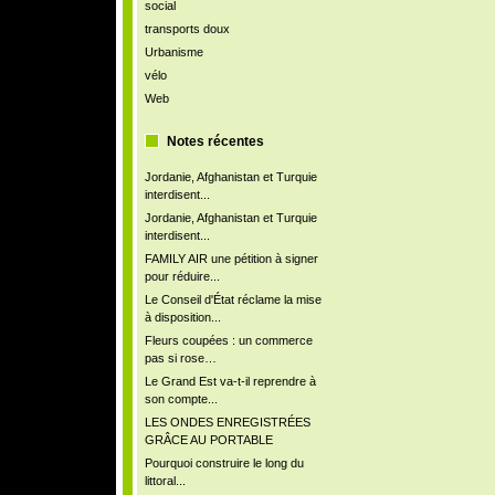
social
transports doux
Urbanisme
vélo
Web
Notes récentes
Jordanie, Afghanistan et Turquie
interdisent...
Jordanie, Afghanistan et Turquie
interdisent...
FAMILY AIR une pétition à signer
pour réduire...
Le Conseil d'État réclame la mise
à disposition...
Fleurs coupées : un commerce
pas si rose…
Le Grand Est va-t-il reprendre à
son compte...
LES ONDES ENREGISTRÉES
GRÂCE AU PORTABLE
Pourquoi construire le long du
littoral...