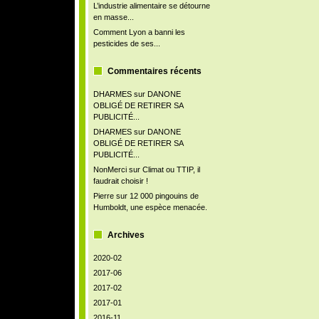
L’industrie alimentaire se détourne
en masse...
Comment Lyon a banni les
pesticides de ses...
Commentaires récents
DHARMES
sur
DANONE
OBLIGÉ DE RETIRER SA
PUBLICITÉ...
DHARMES
sur
DANONE
OBLIGÉ DE RETIRER SA
PUBLICITÉ...
NonMerci
sur
Climat ou TTIP, il
faudrait choisir !
Pierre
sur
12 000 pingouins de
Humboldt, une espèce menacée.
Archives
2020-02
2017-06
2017-02
2017-01
2016-11