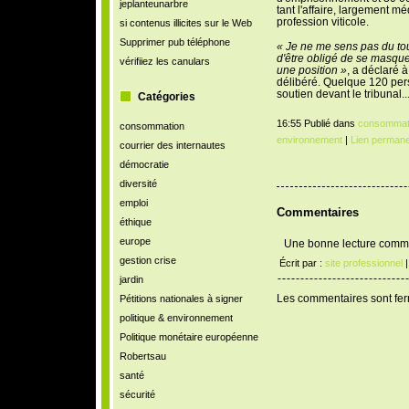
jeplanteunarbre
tant l'affaire, largement mé
profession viticole.
si contenus illicites sur le Web
Supprimer pub téléphone
« Je ne me sens pas du tout
d'être obligé de se masque
vérifiiez les canulars
une position »
, a déclaré 
délibéré. Quelque 120 pers
soutien devant le tribunal..
Catégories
16:55 Publié dans
consommat
consommation
environnement
|
Lien permane
courrier des internautes
démocratie
diversité
emploi
Commentaires
éthique
europe
Une bonne lecture comme
gestion crise
Écrit par :
site professionnel
|
jardin
Les commentaires sont fe
Pétitions nationales à signer
politique & environnement
Politique monétaire européenne
Robertsau
santé
sécurité