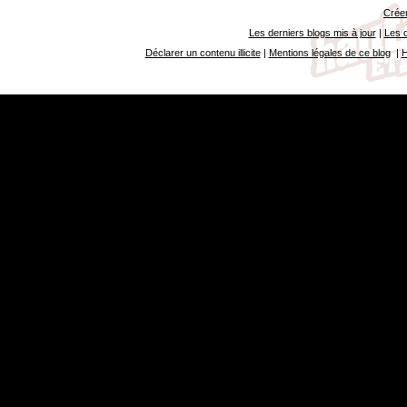
Créer
Les derniers blogs mis à jour
|
Les d
Déclarer un contenu illicite
|
Mentions légales de ce blog
|
H