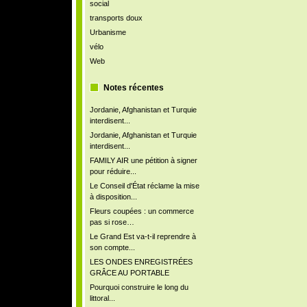
social
transports doux
Urbanisme
vélo
Web
Notes récentes
Jordanie, Afghanistan et Turquie
interdisent...
Jordanie, Afghanistan et Turquie
interdisent...
FAMILY AIR une pétition à signer
pour réduire...
Le Conseil d'État réclame la mise
à disposition...
Fleurs coupées : un commerce
pas si rose…
Le Grand Est va-t-il reprendre à
son compte...
LES ONDES ENREGISTRÉES
GRÂCE AU PORTABLE
Pourquoi construire le long du
littoral...