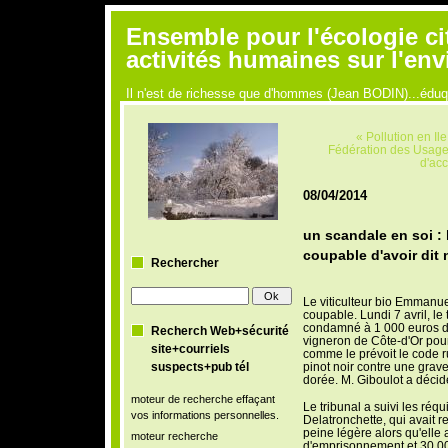
Ensemble pour l'écologie ci
activités humaines sur l'en
Il n'est de richesse que d'hommes (Jean BODIN)...édu
« Pollution en Il
Fédération des Usage
d'acc
08/04/2014
un scandale en soi : 
coupable d'avoir dit 
Rechercher
Le viticulteur bio Emmanue
coupable. Lundi 7 avril, le
condamné à 1 000 euros d'
Recherch Web+sécurité
vigneron de Côte-d'Or pour
site+courriels
comme le prévoit le code r
suspects+pub tél
pinot noir contre une grav
dorée. M. Giboulot a décid
moteur de recherche effaçant
Le tribunal a suivi les réq
vos informations personnelles.
Delatronchette, qui avait re
peine légère alors qu'elle 
moteur recherche
d'emprisonnement et 30 000