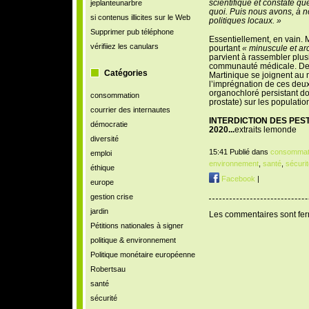
scientifique et constaté q
jeplanteunarbre
quoi. Puis nous avons, à no
si contenus illicites sur le Web
politiques locaux. »
Supprimer pub téléphone
Essentiellement, en vain. 
vérifiiez les canulars
pourtant
« minuscule et ar
parvient à rassembler plus
communauté médicale. De
Catégories
Martinique se joignent au 
l’imprégnation de ces deu
organochloré persistant don
consommation
prostate) sur les populatio
courrier des internautes
INTERDICTION DES PES
démocratie
2020...
extraits lemonde
diversité
15:41 Publié dans
consommat
emploi
environnement
,
santé
,
sécurit
éthique
Facebook
|
europe
gestion crise
jardin
Les commentaires sont fe
Pétitions nationales à signer
politique & environnement
Politique monétaire européenne
Robertsau
santé
sécurité