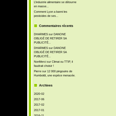
L’industrie alimentaire se détourne
en masse...
Comment Lyon a banni les
pesticides de ses...
Commentaires récents
DHARMES
sur
DANONE
OBLIGÉ DE RETIRER SA
PUBLICITÉ...
DHARMES
sur
DANONE
OBLIGÉ DE RETIRER SA
PUBLICITÉ...
NonMerci
sur
Climat ou TTIP, il
faudrait choisir !
Pierre
sur
12 000 pingouins de
Humboldt, une espèce menacée.
Archives
2020-02
2017-06
2017-02
2017-01
2016-11