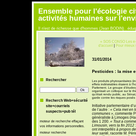
Ensemble pour l'écologie ci
activités humaines sur l'en
Il n'est de richesse que d'hommes (Jean BODIN)...édu
« SOS CONSO Les e-mai
d'accueil
|
Pour mieux s
31/01/2014
Pesticides : la mise
Rechercher
Les produits phytosanitaires (ins
effets indésirables étaient à l’
Parlement. Le groupe d’études 
organisait un colloque sur le th
qu’était rendu public, au Séna
garde contre les risques posé
Recherch Web+sécurité
Initiative parlementaire d’u
site+courriels
de l’autre :
« Cela met en 
suspects+pub tél
communes »
, commente P
généraliste à Limoges (Haut
moteur de recherche effaçant
des 1 200.
« Tout a commen
Limousin, vers la fin 2012
vos informations personnelles.
ont interpellés à propos de
moteur recherche
leur santé
, raconte M. Pér