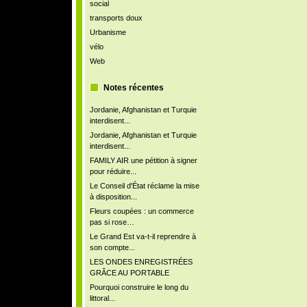
social
transports doux
Urbanisme
vélo
Web
Notes récentes
Jordanie, Afghanistan et Turquie
interdisent...
Jordanie, Afghanistan et Turquie
interdisent...
FAMILY AIR une pétition à signer
pour réduire...
Le Conseil d'État réclame la mise
à disposition...
Fleurs coupées : un commerce
pas si rose…
Le Grand Est va-t-il reprendre à
son compte...
LES ONDES ENREGISTRÉES
GRÂCE AU PORTABLE
Pourquoi construire le long du
littoral...