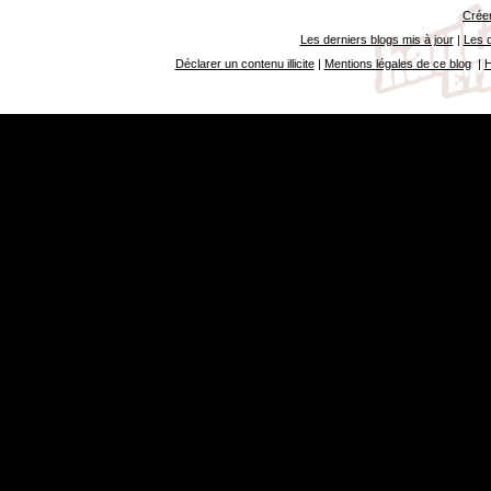
Créer
Les derniers blogs mis à jour
|
Les d
Déclarer un contenu illicite
|
Mentions légales de ce blog
|
H