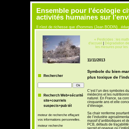
Ensemble pour l'écologie ci
activités humaines sur l'en
Il n'est de richesse que d'hommes (Jean BODIN)...édu
« Pesticides : les ma
d'accueil
|
Dégradation de
les mesures pour les 
11/11/2013
Symbole du bien-mang
Rechercher
plus toxique de l’ind
C’est l’un des symboles d
médecins et les nutritionni
Recherch Web+sécurité
naturel. En France, sa co
site+courriels
cinquante ans et elle conc
suspects+pub tél
d’élevage.
Sa chair renferme pourtant
moteur de recherche effaçant
de l’industrie agroalimenta
vos informations personnelles.
massif d’antibiotiques et d
PCB, défauts de traçabili
moteur recherche
secret et opaque où l’intérê