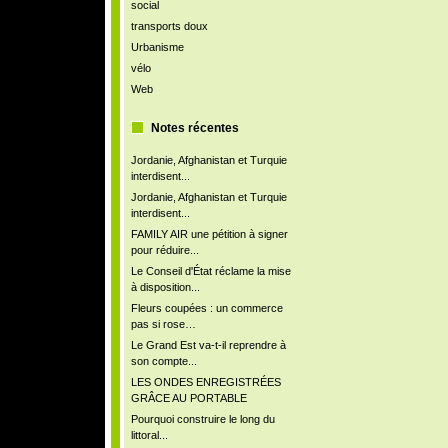
social
transports doux
Urbanisme
vélo
Web
Notes récentes
Jordanie, Afghanistan et Turquie
interdisent...
Jordanie, Afghanistan et Turquie
interdisent...
FAMILY AIR une pétition à signer
pour réduire...
Le Conseil d'État réclame la mise
à disposition...
Fleurs coupées : un commerce
pas si rose…
Le Grand Est va-t-il reprendre à
son compte...
LES ONDES ENREGISTRÉES
GRÂCE AU PORTABLE
Pourquoi construire le long du
littoral...