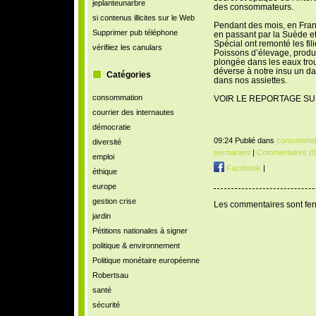
jeplanteunarbre
des consommateurs.
si contenus illicites sur le Web
Pendant des mois, en Fran
Supprimer pub téléphone
en passant par la Suède e
Spécial ont remonté les fili
vérifiiez les canulars
Poissons d’élevage, produit
plongée dans les eaux troub
déverse à notre insu un da
Catégories
dans nos assiettes.
consommation
VOIR LE REPORTAGE SU
courrier des internautes
démocratie
09:24 Publié dans
consommat
diversité
permanent
|
Commentaires (0
emploi
Facebook
|
éthique
europe
gestion crise
Les commentaires sont fe
jardin
Pétitions nationales à signer
politique & environnement
Politique monétaire européenne
Robertsau
santé
sécurité