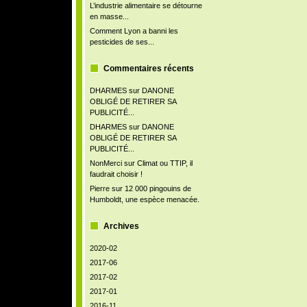
L’industrie alimentaire se détourne
en masse...
Comment Lyon a banni les
pesticides de ses...
Commentaires récents
DHARMES
sur
DANONE
OBLIGÉ DE RETIRER SA
PUBLICITÉ...
DHARMES
sur
DANONE
OBLIGÉ DE RETIRER SA
PUBLICITÉ...
NonMerci
sur
Climat ou TTIP, il
faudrait choisir !
Pierre
sur
12 000 pingouins de
Humboldt, une espèce menacée.
Archives
2020-02
2017-06
2017-02
2017-01
2016-11