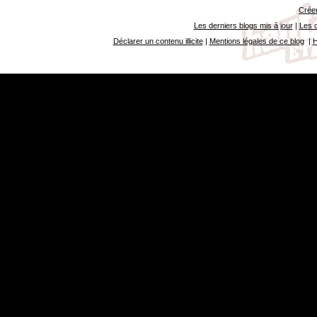
Créer
Les derniers blogs mis à jour
|
Les d
Déclarer un contenu illicite
|
Mentions légales de ce blog
|
H