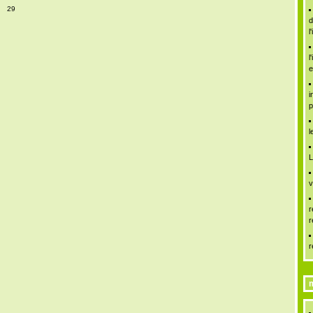
29
d
l
l
e
i
p
l
L
v
r
r
r
m