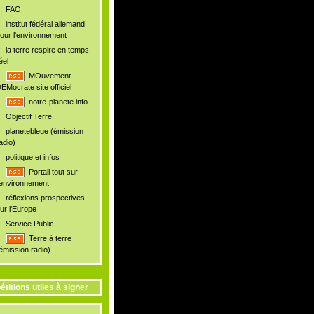
FAO
institut fédéral allemand
our l'environnement
la terre respire en temps
éel
MOuvement
EMocrate site officiel
notre-planete.info
Objectif Terre
planetebleue (émission
adio)
politique et infos
Portail tout sur
'environnement
réflexions prospectives
ur l'Europe
Service Public
Terre à terre
émission radio)
étitions utiles à signer