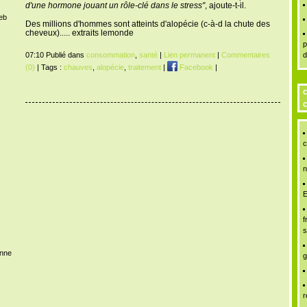
d'une hormone jouant un rôle-clé dans le stress"
, ajoute-t-il.
Web
Des millions d'hommes sont atteints d'alopécie (c-à-d la chute des
cheveux)..... extraits lemonde
p
07:10 Publié dans
consommation
,
santé
|
Lien permanent
|
Commentaires
d
(0)
| Tags :
chauves
,
alopécie
,
traitement
|
Facebook
|
c
c
c
n
E
f
s
enne
g
r