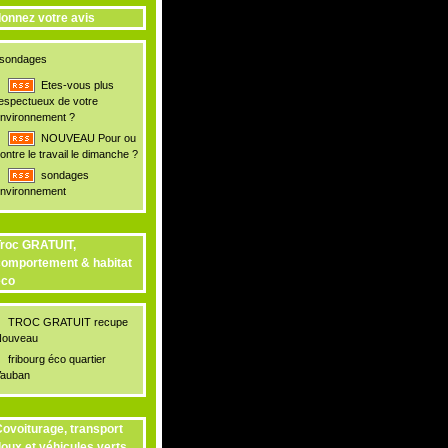
onnez votre avis
sondages
Etes-vous plus
espectueux de votre
nvironnement ?
NOUVEAU Pour ou
ontre le travail le dimanche ?
sondages
nvironnement
roc GRATUIT,
omportement & habitat
éco
TROC GRATUIT recupe
ouveau
fribourg éco quartier
auban
ovoiturage, transport
oux et véhicules verts