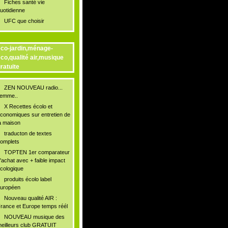
Fiches santé vie
uotidienne
UFC que choisir
co-jardin,ménage-
co,qualité air,musique
ratuite
ZEN NOUVEAU radio...
lemme..
X Recettes écolo et
conomiques sur entretien de
a maison
traducton de textes
omplets
TOPTEN 1er comparateur
'achat avec + faible impact
cologique
produits écolo label
uropéen
Nouveau qualité AIR :
rance et Europe temps réél
NOUVEAU musique des
eilleurs club GRATUIT