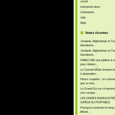
social
transports doux
Urbanisme
vélo
Web
Notes récentes
Jordanie, Afghanistan et Tu
interdisent...
Jordanie, Afghanistan et Tu
interdisent...
FAMILY AIR une pétition à s
pour réduire...
Le Conseil d'État réclame l
à disposition...
Fleurs coupées : un comm
pas si rose…
Le Grand Est va-t-il repren
son compte...
LES ONDES ENREGISTR
GRÂCE AU PORTABLE
Pourquoi construire le long 
littoral...