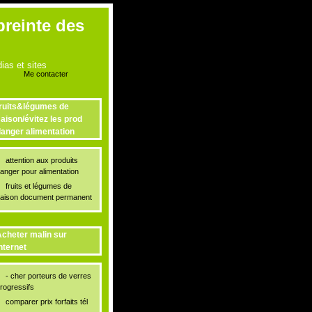
preinte des
as et sites
Me contacter
ruits&légumes de
aison/évitez les prod
anger alimentation
attention aux produits
anger pour alimentation
fruits et légumes de
aison document permanent
cheter malin sur
nternet
- cher porteurs de verres
rogressifs
comparer prix forfaits tél