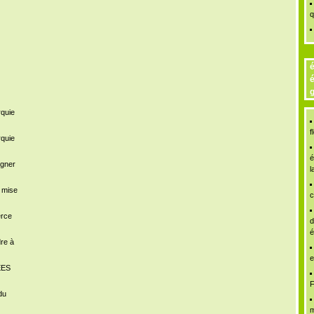
q
é
é
g
rquie
f
rquie
é
igner
l
a mise
c
erce
d
é
dre à
e
ÉES
F
du
m