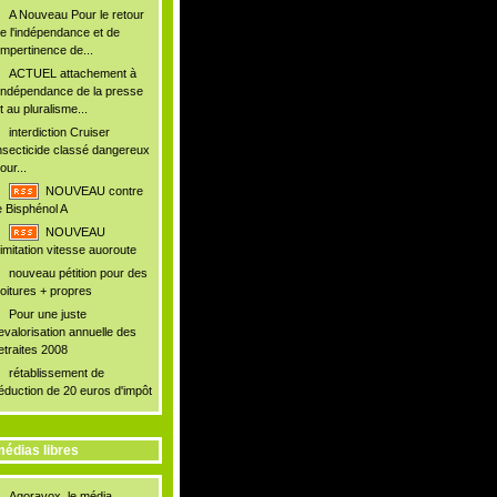
A Nouveau Pour le retour
e l'indépendance et de
'impertinence de...
ACTUEL attachement à
'indépendance de la presse
t au pluralisme...
interdiction Cruiser
nsecticide classé dangereux
our...
NOUVEAU contre
e Bisphénol A
NOUVEAU
imitation vitesse auoroute
nouveau pétition pour des
oitures + propres
Pour une juste
evalorisation annuelle des
etraites 2008
rétablissement de
éduction de 20 euros d'impôt
édias libres
Agoravox, le média