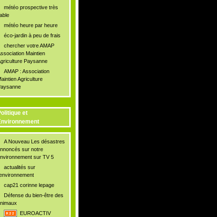
météo prospective très
iable
météo heure par heure
éco-jardin à peu de frais
chercher votre AMAP
ssociation Maintien
griculture Paysanne
AMAP : Association
aintien Agriculture
aysanne
olitique et
Environnement
A Nouveau Les désastres
nnoncés sur notre
nvironnement sur TV 5
actualités sur
'environnement
cap21 corinne lepage
Défense du bien-être des
nimaux
EUROACTIV