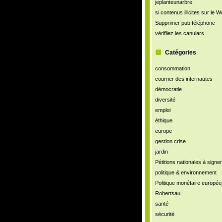
jeplanteunarbre
si contenus illicites sur le 
Supprimer pub téléphone
vérifiiez les canulars
Catégories
consommation
courrier des internautes
démocratie
diversité
emploi
éthique
europe
gestion crise
jardin
Pétitions nationales à signer
politique & environnement
Politique monétaire europé
Robertsau
santé
sécurité