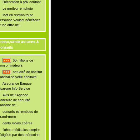
Décoration à prix coûtant
Le meilleur en photo
Met en relation toute
ersonne voulant bénéficier
'une offre de...
onso,santé astuces &
onseils
60 millions de
onsommateurs
actualité de l'institut
ational de veille sanitaire
Assurance Banque
pargne Info Service
Avis de l' Agence
rançaise de sécurité
anitaire de...
conseils et remèdes de
rand-mère
dents moins chères
fiches médicales simples
édigées par des médecins