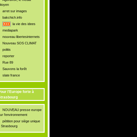
itoyen
arret sur images
bakchich.info
la vie des idees
mediapark
nouveau libertesinternets
Nouveau SOS CLIMAT
politis
reporter
Rue 89
Sauvons la forêt
slate france
our l'Europe forte à
trasbourg
NOUVEAU presse europe
ur l'environnement
pétition pour siège unique
 Strasbourg