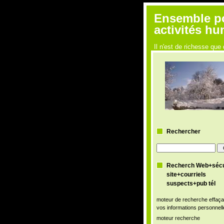
Ensemble pou
activités h
Il n'est de richesse q
Rechercher
Recherch Web+sécu
site+courriels
suspects+pub tél
moteur de recherche effaça
vos informations personnell
moteur recherche