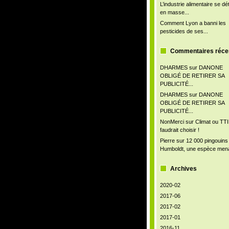
L’industrie alimentaire se d
en masse...
Comment Lyon a banni les
pesticides de ses...
Commentaires réce
DHARMES
sur
DANONE
OBLIGÉ DE RETIRER SA
PUBLICITÉ...
DHARMES
sur
DANONE
OBLIGÉ DE RETIRER SA
PUBLICITÉ...
NonMerci
sur
Climat ou TTIP
faudrait choisir !
Pierre
sur
12 000 pingouins
Humboldt, une espèce men
Archives
2020-02
2017-06
2017-02
2017-01
2016-11