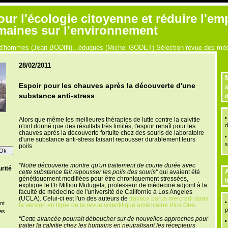
r l'écologie citoyenne et réduire l'em
umaines sur l'environnement
ue d'hommes (Jean BODIN)...éduqués (Michel GODET) Sélection revue des médi
28/02/2011
f
Espoir pour les chauves après la découverte d'une
s
substance anti-stress
d
Alors que même les meilleures thérapies de lutte contre la calvitie
d
n'ont donné que des résultats très limités, l'espoir renaît pour les
chauves après la découverte fortuite chez des souris de laboratoire
d'une substance anti-stress faisant repousser durablement leurs
s
poils.
"Notre découverte montre qu'un traitement de courte durée avec
rité
A
cette substance fait repousser les poils des souris"
qui avaient été
génétiquement modifiées pour être chroniquement stressées,
i
explique le Dr Million Mulugeta, professeur de médecine adjoint à la
faculté de médecine de l'université de Californie à Los Angeles
(UCLA). Celui-ci est l'un des auteurs de
travaux parus mercredi dans
nt
la version en ligne de la revue scientifique américaine Plos One
.
p
es.
"Cette avancée pourrait déboucher sur de nouvelles approches pour
traiter la calvitie chez les humains en neutralisant les récepteurs