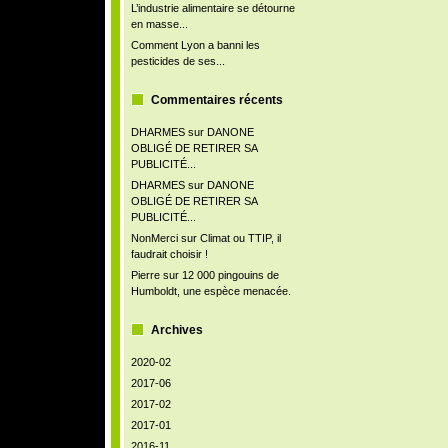
L’industrie alimentaire se détourne
en masse...
Comment Lyon a banni les
pesticides de ses...
Commentaires récents
DHARMES
sur
DANONE
OBLIGÉ DE RETIRER SA
PUBLICITÉ...
DHARMES
sur
DANONE
OBLIGÉ DE RETIRER SA
PUBLICITÉ...
NonMerci
sur
Climat ou TTIP, il
faudrait choisir !
Pierre
sur
12 000 pingouins de
Humboldt, une espèce menacée.
Archives
2020-02
2017-06
2017-02
2017-01
2016-11