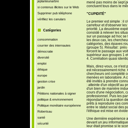
jeplanteunarbre
mené pas moins de sept pr
concluent tous dans le mê
si contenus illicites sur le Web
Supprimer pub téléphone
"CUPIDITÉ"
vérifiiez les canulars
Le premier est simple : il 
carrefour et d'
observer
les 
priorité. La deuxième expé
Catégories
consisté à
relever
les situ
sur un passage ad hoc se f
consommation
les deux cas, les chercheu
catégories, des épaves rou
courrier des internautes
(groupe 5). Résultat : prè
forcent le passage aux voitu
démocratie
supérieur aux groupes 1 et 
diversité
4. Corrélation quasi identi
emploi
Mais, direz-vous, ce n'est 
éthique
est nécessairement riche. C
chercheurs ont complété c
europe
menées en laboratoire. A c
été invités à
prendre
connai
gestion crise
: atteinte d'un objectif au 
jardin
d'un bien de manière indu
cours d'une négociation, c
Pétitions nationales à signer
professionnel. Puis les par
politique & environnement
répondant à la question d
prêts à
reproduire
ces comp
Politique monétaire européenne
entre le statut social des p
l'éthique est mise en évide
Robertsau
santé
Une dernière expérience a
devant un jeu informatiqu
sécurité
leur était promise si le sco