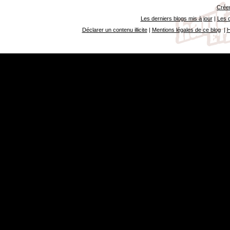
Créer
Les derniers blogs mis à jour
|
Les d
Déclarer un contenu illicite
|
Mentions légales de ce blog
|
H