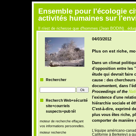
Ensemble pour l'écologie ci
activités humaines sur l'en
Il n'est de richesse que d'hommes (Jean BODIN)...édu
04/03/2012
Plus on est riche, mo
Dans un climat politique
d'opposition entre les "
étude qui devrait
faire
c
Rechercher
cause : des chercheurs
documentent, dans l'édi
Proceedings of the
Nat
l'existence d'une relati
Recherch Web+sécurité
hiérarchie sociale et é
site+courriels
C'est-à-dire, exprimé d
suspects+pub tél
plus vous êtes riche, p
comporter
de manière 
moteur de recherche effaçant
vos informations personnelles.
L'équipe américano-cana
moteur recherche
Californie à Berkeley) a 