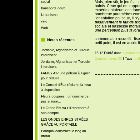
social
Mais, bien sûr, le jeu était
points. Ceux qui ont rappo
transports doux
expérimentateurs ont donc
nombreux paramètres comme l
Urbanisme
l'orientation politique, il n'
vélo
positivement le fait de tri
sociale et bassesse morale
Web
une perception plus favorab
commentaire recueilli : lise
Notes récentes
petit point; il est en accès
Jordanie, Afghanistan et Turquie
15:12 Publié dans
consommat
interdisent...
Commentaires (0)
| Tags :
ric
Jordanie, Afghanistan et Turquie
interdisent...
FAMILY AIR une pétition à signer
pour réduire...
Le Conseil d'État réclame la mise
à disposition...
Fleurs coupées : un commerce
pas si rose…
Le Grand Est va-t-il reprendre à
son compte...
LES ONDES ENREGISTRÉES
GRÂCE AU PORTABLE
Pourquoi construire le long du
littoral...