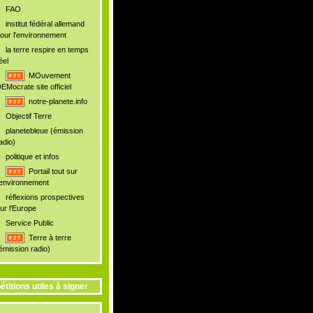
FAO
institut fédéral allemand
our l'environnement
la terre respire en temps
éel
MOuvement
EMocrate site officiel
notre-planete.info
Objectif Terre
planetebleue (émission
adio)
politique et infos
Portail tout sur
'environnement
réflexions prospectives
ur l'Europe
Service Public
Terre à terre
émission radio)
étitions utiles à signer