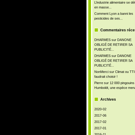
L’industrie alimentaire se d
en masse...
Comment Lyon a banni les
pesticides de ses...
Commentaires réce
DHARMES
sur
DANONE
OBLIGÉ DE RETIRER SA
PUBLICITÉ...
DHARMES
sur
DANONE
OBLIGÉ DE RETIRER SA
PUBLICITÉ...
NonMerci
sur
Climat ou TTIP
faudrait choisir !
Pierre
sur
12 000 pingouins
Humboldt, une espèce men
Archives
2020-02
2017-06
2017-02
2017-01
2016-11