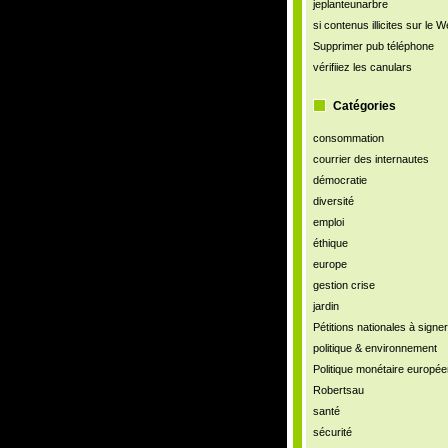
jeplanteunarbre
si contenus illicites sur le 
Supprimer pub téléphone
vérifiiez les canulars
Catégories
consommation
courrier des internautes
démocratie
diversité
emploi
éthique
europe
gestion crise
jardin
Pétitions nationales à signer
politique & environnement
Politique monétaire europé
Robertsau
santé
sécurité