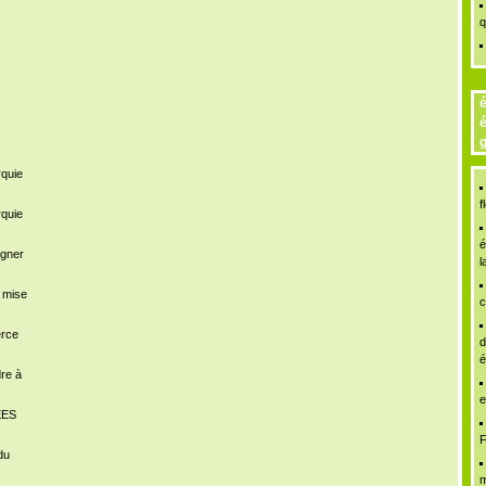
q
é
é
g
rquie
f
rquie
é
igner
l
a mise
c
erce
d
é
dre à
e
ÉES
F
du
m