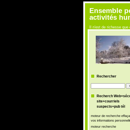
Ensemble pou
activités h
Il n'est de richesse q
Rechercher
Recherch Web+sécu
site+courriels
suspects+pub tél
moteur de recherche effaça
vos informations personnell
moteur recherche