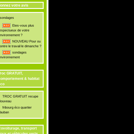
onnez votre avis
sondages
Etes-vous plus
espectueux de votre
nvironnement ?
NOUVEAU Pour ou
ontre le travail le dimanche ?
sondages
nvironnement
roc GRATUIT,
omportement & habitat
éco
TROC GRATUIT recupe
ouveau
fribourg éco quartier
auban
ovoiturage, transport
oux et véhicules verts