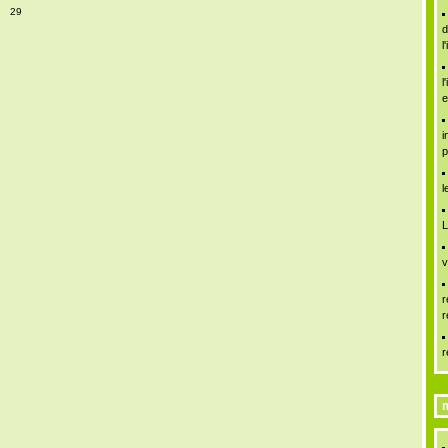
29
d
l
l
e
i
p
l
L
v
r
r
r
m