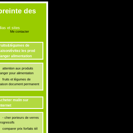
preinte des
as et sites
Me contacter
ruits&légumes de
aison/évitez les prod
anger alimentation
attention aux produits
anger pour alimentation
fruits et légumes de
aison document permanent
cheter malin sur
nternet
- cher porteurs de verres
rogressifs
comparer prix forfaits tél