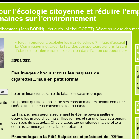
r l'écologie citoyenne et réduire l'em
umaines sur l'environnement
ue d'hommes (Jean BODIN)...éduqués (Michel GODET) Sélection revue des médi
« Faut-il renoncer à exploiter les gaz de schiste ?
|
Page d'accueil
|
La Commission met à jour la liste des transporteurs aériens faisant
f
l'objet d’une interdiction d’exploitation dans l'Union européenne »
s
d
20/04/2011
Des images choc sur tous les paquets de
d
cigarettes...mais en petit format
s
Le bilan financier et santé du tabac est catastrophique.
Un produit qui tue la moitié de ses consommateurs devrait conforter
rité
A
l'idée d'une fin de la consommation du tabac.
i
En France, nous serons seulement le 41ème pays à mettre en
oeuvre les image choc mais lilliputiennes et sur une face seulement
et en bas du paquet..... Chut le tabac tue en silence mais profite à
nt
certains commerçants et à la contrebande.
p
es.
Pneumologue à la Pitié-Salpêtrière et président de l’Office