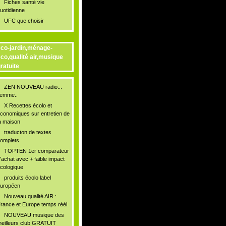
Fiches santé vie
uotidienne
UFC que choisir
co-jardin,ménage-
co,qualité air,musique
ratuite
ZEN NOUVEAU radio...
lemme..
X Recettes écolo et
conomiques sur entretien de
a maison
traducton de textes
omplets
TOPTEN 1er comparateur
'achat avec + faible impact
cologique
produits écolo label
uropéen
Nouveau qualité AIR :
rance et Europe temps réél
NOUVEAU musique des
eilleurs club GRATUIT