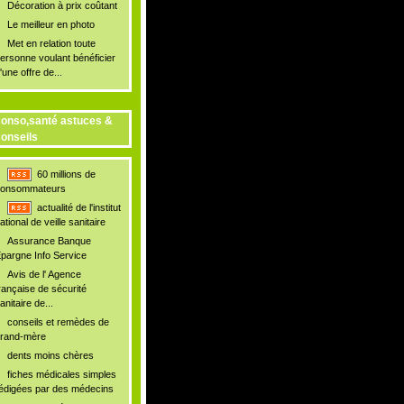
Décoration à prix coûtant
Le meilleur en photo
Met en relation toute
ersonne voulant bénéficier
'une offre de...
onso,santé astuces &
onseils
60 millions de
onsommateurs
actualité de l'institut
ational de veille sanitaire
Assurance Banque
pargne Info Service
Avis de l' Agence
rançaise de sécurité
anitaire de...
conseils et remèdes de
rand-mère
dents moins chères
fiches médicales simples
édigées par des médecins