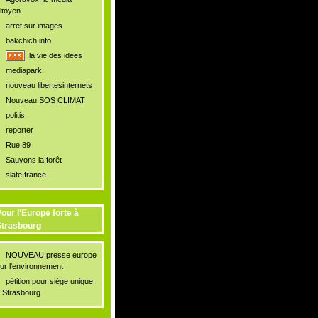
itoyen
arret sur images
bakchich.info
la vie des idees
mediapark
nouveau libertesinternets
Nouveau SOS CLIMAT
politis
reporter
Rue 89
Sauvons la forêt
slate france
our l'Europe forte à
trasbourg
NOUVEAU presse europe
ur l'environnement
pétition pour siège unique
 Strasbourg