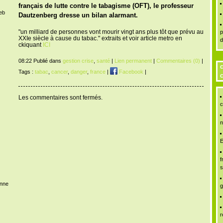
français de lutte contre le tabagisme (OFT), le professeur
Web
Dautzenberg dresse un bilan alarmant.
"un milliard de personnes vont mourir vingt ans plus tôt que prévu au
p
XXIe siècle à cause du tabac." extraits et voir article metro en
d
ckiquant
ICI
08:22 Publié dans
gestion crise
,
santé
|
Lien permanent
|
Commentaires (0)
|
c
Tags :
tabac
,
cancer
,
danger
,
france
|
Facebook
|
c
Les commentaires sont fermés.
c
n
E
f
s
enne
g
r