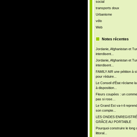
social
transports doux
Urbanisme
vélo
Web
Notes récentes
Jordanie, Afghanistan et Tu
interdisent...
Jordanie, Afghanistan et Tu
interdisent...
FAMILY AIR une pétition à s
pour réduire...
Le Conseil d'État réclame l
à disposition...
Fleurs coupées : un comm
pas si rose…
Le Grand Est va-t-il repren
son compte...
LES ONDES ENREGISTR
GRÂCE AU PORTABLE
Pourquoi construire le long 
littoral...