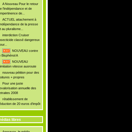
A Nouveau Pour le retour
e l'indépendance et de
'impertinence de...
ACTUEL attachement à
'indépendance de la presse
t au pluralisme...
interdiction Cruiser
nsecticide classé dangereux
our...
NOUVEAU contre
e Bisphénol A
NOUVEAU
imitation vitesse auoroute
nouveau pétition pour des
oitures + propres
Pour une juste
evalorisation annuelle des
etraites 2008
rétablissement de
éduction de 20 euros d'impôt
édias libres
Agoravox, le média