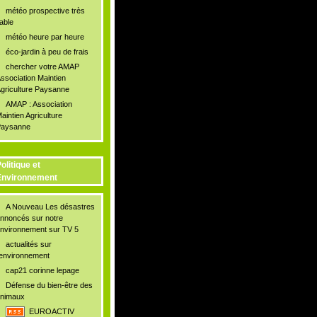
météo prospective très
iable
météo heure par heure
éco-jardin à peu de frais
chercher votre AMAP
ssociation Maintien
griculture Paysanne
AMAP : Association
aintien Agriculture
aysanne
olitique et
Environnement
A Nouveau Les désastres
nnoncés sur notre
nvironnement sur TV 5
actualités sur
'environnement
cap21 corinne lepage
Défense du bien-être des
nimaux
EUROACTIV