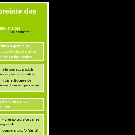
preinte des
as et sites
Me contacter
ruits&légumes de
aison/évitez les prod
anger alimentation
attention aux produits
anger pour alimentation
fruits et légumes de
aison document permanent
cheter malin sur
nternet
- cher porteurs de verres
rogressifs
comparer prix forfaits tél