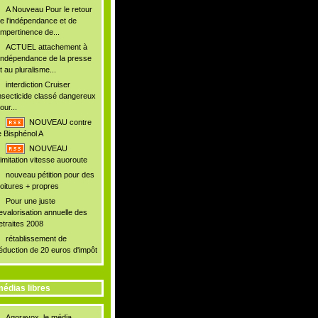
A Nouveau Pour le retour
e l'indépendance et de
'impertinence de...
ACTUEL attachement à
'indépendance de la presse
t au pluralisme...
interdiction Cruiser
nsecticide classé dangereux
our...
NOUVEAU contre
e Bisphénol A
NOUVEAU
imitation vitesse auoroute
nouveau pétition pour des
oitures + propres
Pour une juste
evalorisation annuelle des
etraites 2008
rétablissement de
éduction de 20 euros d'impôt
édias libres
Agoravox, le média