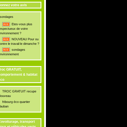
onnez votre avis
sondages
Etes-vous plus
espectueux de votre
nvironnement ?
NOUVEAU Pour ou
ontre le travail le dimanche ?
sondages
nvironnement
roc GRATUIT,
omportement & habitat
éco
TROC GRATUIT recupe
ouveau
fribourg éco quartier
auban
ovoiturage, transport
oux et véhicules verts