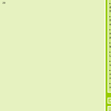
29
d
l
l
e
i
p
l
L
v
r
r
r
m