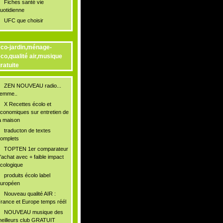
Fiches santé vie
uotidienne
UFC que choisir
co-jardin,ménage-
co,qualité air,musique
ratuite
ZEN NOUVEAU radio...
lemme..
X Recettes écolo et
conomiques sur entretien de
a maison
traducton de textes
omplets
TOPTEN 1er comparateur
'achat avec + faible impact
cologique
produits écolo label
uropéen
Nouveau qualité AIR :
rance et Europe temps réél
NOUVEAU musique des
eilleurs club GRATUIT