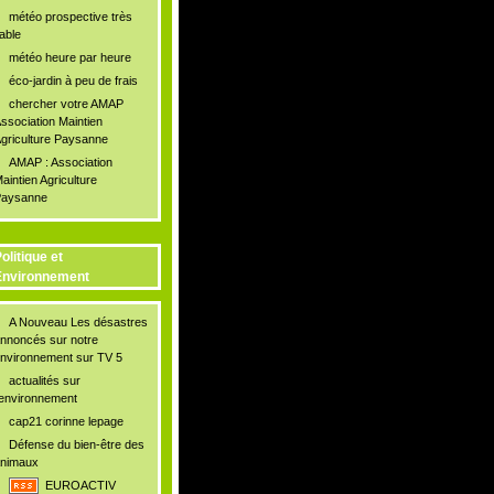
météo prospective très
iable
météo heure par heure
éco-jardin à peu de frais
chercher votre AMAP
ssociation Maintien
griculture Paysanne
AMAP : Association
aintien Agriculture
aysanne
olitique et
Environnement
A Nouveau Les désastres
nnoncés sur notre
nvironnement sur TV 5
actualités sur
'environnement
cap21 corinne lepage
Défense du bien-être des
nimaux
EUROACTIV