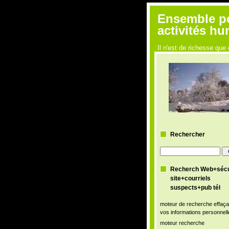
Ensemble pou
activités h
Il n'est de richesse q
Rechercher
Recherch Web+sécu
site+courriels
suspects+pub tél
moteur de recherche effaça
vos informations personnell
moteur recherche