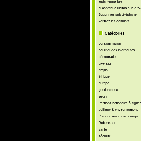
jeplanteunarbre
si contenus illicites sur le 
Supprimer pub téléphone
vérifiiez les canulars
Catégories
consommation
courrier des internautes
démocratie
diversité
emploi
éthique
europe
gestion crise
jardin
Pétitions nationales à signer
politique & environnement
Politique monétaire europé
Robertsau
santé
sécurité