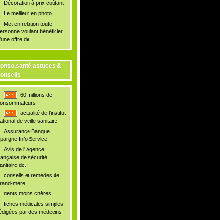
Décoration à prix coûtant
Le meilleur en photo
Met en relation toute
ersonne voulant bénéficier
'une offre de...
onso,santé astuces &
onseils
60 millions de
onsommateurs
actualité de l'institut
ational de veille sanitaire
Assurance Banque
pargne Info Service
Avis de l' Agence
rançaise de sécurité
anitaire de...
conseils et remèdes de
rand-mère
dents moins chères
fiches médicales simples
édigées par des médecins