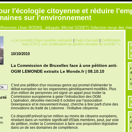
r l'écologie citoyenne et réduire l'em
umaines sur l'environnement
ue d'hommes (Jean BODIN)...éduqués (Michel GODET) Sélection revue des médi
« Le concept d’Agro-quartier-autogéré
|
Page d'accueil
|
Certification
bois (CFC): une certification de gestion durable de la forêt ? »
f
s
10/10/2010
d
La Commission de Bruxelles face à une pétition anti-
OGM LEMONDE extraits Le Monde.fr | 08.10.10
d
s
C
'est une pétition d'un nouveau genre qui promet d'alimenter le
débat européen sur les organismes génétiquement modifiés. Plus
d'un million de personnes ont signé un appel pour inviter la
Commission européenne à geler l'introduction des OGM.
rité
A
L'opération, dévoilée mercredi 6 octobre par l'association
Greenpeace et le mouvement Avaaz, cherche à tirer parti d'une des
i
innovations du traité de Lisbonne : l'initiative citoyenne.
Ce dispositif prévoit qu'un million au moins de citoyens européens,
nt
résidant dans un nombre significatif d'Etats membres, peut, par voie
p
es.
de pétition, inviter la Commission à faire une proposition législative
dans un de ses domaines de compétence.