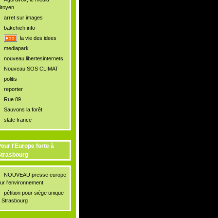
itoyen
arret sur images
bakchich.info
la vie des idees
mediapark
nouveau libertesinternets
Nouveau SOS CLIMAT
politis
reporter
Rue 89
Sauvons la forêt
slate france
our l'Europe forte à
trasbourg
NOUVEAU presse europe
ur l'environnement
pétition pour siège unique
 Strasbourg