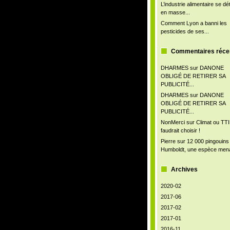
L’industrie alimentaire se d
en masse...
Comment Lyon a banni les
pesticides de ses...
Commentaires réce
DHARMES
sur
DANONE
OBLIGÉ DE RETIRER SA
PUBLICITÉ...
DHARMES
sur
DANONE
OBLIGÉ DE RETIRER SA
PUBLICITÉ...
NonMerci
sur
Climat ou TTIP
faudrait choisir !
Pierre
sur
12 000 pingouins
Humboldt, une espèce men
Archives
2020-02
2017-06
2017-02
2017-01
2016-11