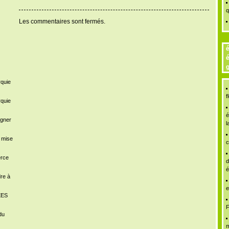
q
Les commentaires sont fermés.
é
é
g
rquie
f
rquie
é
igner
l
a mise
c
erce
d
é
dre à
e
ÉES
F
du
m