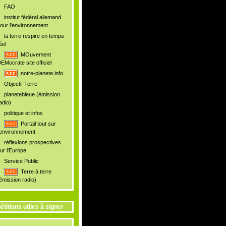
FAO
institut fédéral allemand
our l'environnement
la terre respire en temps
éel
MOuvement
EMocrate site officiel
notre-planete.info
Objectif Terre
planetebleue (émission
adio)
politique et infos
Portail tout sur
'environnement
réflexions prospectives
ur l'Europe
Service Public
Terre à terre
émission radio)
étitions utiles à signer