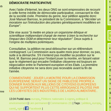
DÉMOCRATIE PARTICIPATIVE
Web
Avec l'aide d'Internet, les deux ONG se sont empressées de recourir
à cette forme inédite de démocratie participative, consacrant le rôle
de la société civile. Première du genre, leur pétition appelle donc
p
José Manuel
Barroso, le président de la Commission, à
"décréter un
d
moratoire sur l'introduction des plantes génétiquement modifiées en
Europe"
.
Elle vise aussi
"à mettre en place un organisme éthique et
c
scientifique indépendant chargé de mener à bien la recherche sur
c
l'impact des OGM et déterminer leur régulation"
. Deux sujets à
l'origine de multiples polémiques.
Consultative, la pétition ne peut déboucher sur un référendum
contraignant. La Commission aura quatre mois pour donner, ou pas,
c
suite à la démarche. S'il n'entend pas modifier sa position sur le
fond, M. Barroso peut pour l'instant jouer la montre, en faisant valoir
n
que le règlement qui encadre l'initiative citoyenne est toujours en
négociation entre le Parlement européen et les Etats. La première
initiative citoyenne ne sera donc pas recevable avant la fin de
E
l'année.
COMMENTAIRE : JOUER LA MONTRE POUR LA COMMISSION
f
EUROPEENNE SERAIT UN SIGNE DE FAIBLESSE PROPRE A
s
DONNER RAISON AUX MILLIONS DE CITOYENS EUROPEENS
QUI NE SUPPORTENT PLUS CETTE ARROGANCE PILOTEE PAR
LES LOBYISTES DES INDUSTRIELS DE LAGRO-ALIMENTAIRE..
enne
g
13:04 Publié dans
europe
,
Pétitions nationales à signer
,
politique &
environnement
|
Lien permanent
|
Commentaires (0)
| Tags :
pétition
,
europe
,
r
santé
,
ogm
|
Facebook
|