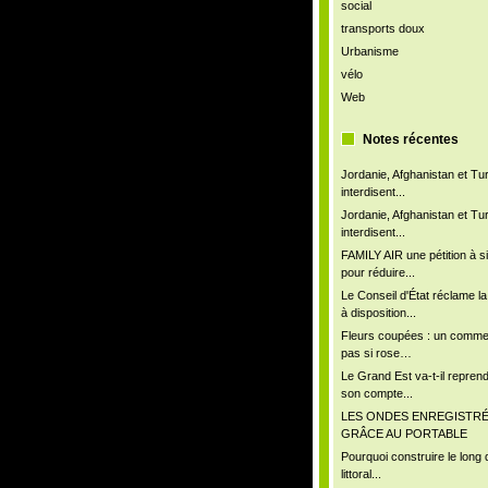
social
transports doux
Urbanisme
vélo
Web
Notes récentes
Jordanie, Afghanistan et Tu
interdisent...
Jordanie, Afghanistan et Tu
interdisent...
FAMILY AIR une pétition à s
pour réduire...
Le Conseil d'État réclame l
à disposition...
Fleurs coupées : un comm
pas si rose…
Le Grand Est va-t-il repren
son compte...
LES ONDES ENREGISTR
GRÂCE AU PORTABLE
Pourquoi construire le long 
littoral...