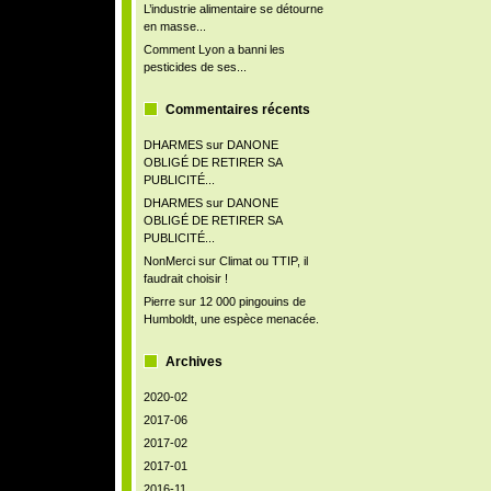
L’industrie alimentaire se détourne
en masse...
Comment Lyon a banni les
pesticides de ses...
Commentaires récents
DHARMES
sur
DANONE
OBLIGÉ DE RETIRER SA
PUBLICITÉ...
DHARMES
sur
DANONE
OBLIGÉ DE RETIRER SA
PUBLICITÉ...
NonMerci
sur
Climat ou TTIP, il
faudrait choisir !
Pierre
sur
12 000 pingouins de
Humboldt, une espèce menacée.
Archives
2020-02
2017-06
2017-02
2017-01
2016-11