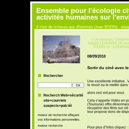
Ensemble pour l'écologie ci
activités humaines sur l'en
Il n'est de richesse que d'hommes (Jean BODIN)...édu
« Un nouveau "continent
extraits LEMONDE.FR avec
D'EMPLOI - COORDI
08/09/2010
Sortir du ciné avec le
Rechercher
Une excellente initiative..
le revoir ou le mettre dans 
alors ceci est pour vous
Recherch Web+sécurité
site+courriels
Cela s’appelle Vidéo en p
(Toulouse) offre désormais 
suspects+pub tél
récupérer des films sur cl
leur propose donc de dispo
moteur de recherche effaçant
vos informations personnelles.
moteur recherche
Pour plus d"infos cliquez
ic