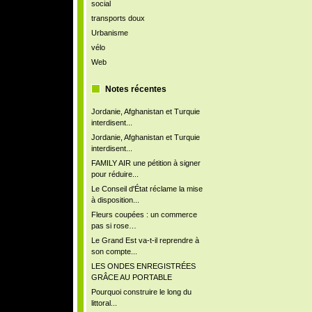
social
transports doux
Urbanisme
vélo
Web
Notes récentes
Jordanie, Afghanistan et Turquie
interdisent...
Jordanie, Afghanistan et Turquie
interdisent...
FAMILY AIR une pétition à signer
pour réduire...
Le Conseil d'État réclame la mise
à disposition...
Fleurs coupées : un commerce
pas si rose…
Le Grand Est va-t-il reprendre à
son compte...
LES ONDES ENREGISTRÉES
GRÂCE AU PORTABLE
Pourquoi construire le long du
littoral...