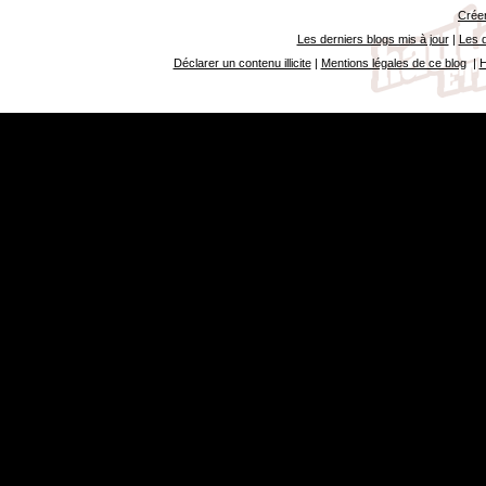
Créer
Les derniers blogs mis à jour
|
Les d
Déclarer un contenu illicite
|
Mentions légales de ce blog
|
H