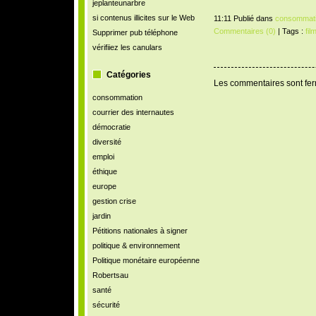
jeplanteunarbre
si contenus illicites sur le Web
11:11 Publié dans
consommat
Commentaires (0)
| Tags :
fil
Supprimer pub téléphone
vérifiiez les canulars
Catégories
Les commentaires sont fe
consommation
courrier des internautes
démocratie
diversité
emploi
éthique
europe
gestion crise
jardin
Pétitions nationales à signer
politique & environnement
Politique monétaire européenne
Robertsau
santé
sécurité